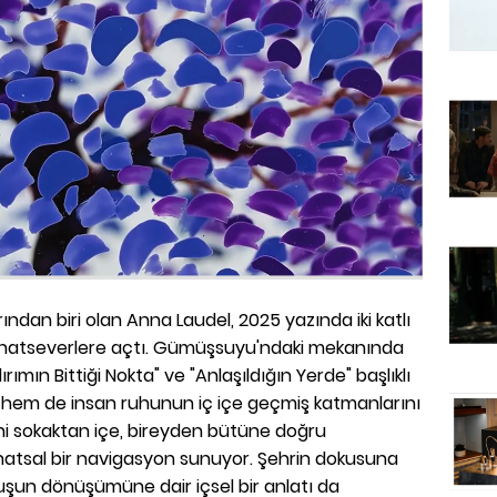
ndan biri olan Anna Laudel, 2025 yazında iki katlı
le sanatseverlere açtı. Gümüşsuyu'ndaki mekanında
mın Bittiği Nokta" ve "Anlaşıldığın Yerde" başlıklı
n hem de insan ruhunun iç içe geçmiş katmanlarını
ini sokaktan içe, bireyden bütüne doğru
sanatsal bir navigasyon sunuyor. Şehrin dokusuna
luşun dönüşümüne dair içsel bir anlatı da