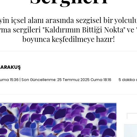
yin içsel alanı arasında sezgisel bir yolc
rma sergileri "Kaldırımın Bittiği Nokta" ve 
boyunca keşfedilmeye hazır!
KARAKUŞ
ma 15:36 | Son Güncellenme:
25 Temmuz 2025 Cuma 18:16
5 dakika