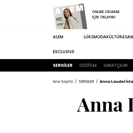
ONLINE OKUMAK
İÇİN TIKLAYIN!
ALEM
LÜKS
MODA
KÜLTÜR&SA
EXCLUSIVE
SERGİLER
DİZİ/FİLM
SANATÇILAR
Ana Sayfa
/
SERGİLER
/
Anna Laudel İsta
Anna L