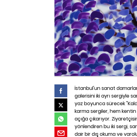
İstanbul'un sanat damarları
galerisini iki ayrı sergiy
yaz boyunca sürecek "Kaldırı
karma sergiler, hem kenti
açığa çıkarıyor. Ziyaretçis
yönlendiren bu iki sergi, 
dair bir dış okuma ve varo