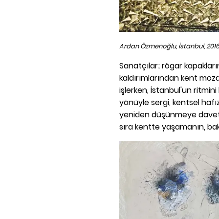
Ardan Özmenoğlu, İstanbul, 201
Sanatçılar; rögar kapaklar
kaldırımlarından kent moza
işlerken, İstanbul'un ritmin
yönüyle sergi, kentsel hafı
yeniden düşünmeye davet ed
sıra kentte yaşamanın, bak