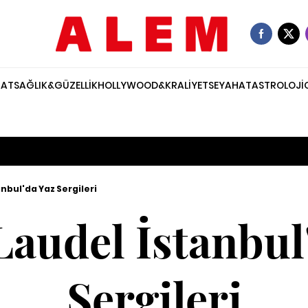
NAT
SAĞLIK&GÜZELLİK
HOLLYWOOD&KRALİYET
SEYAHAT
ASTROLOJİ
nbul'da Yaz Sergileri
audel İstanbul
Sergileri