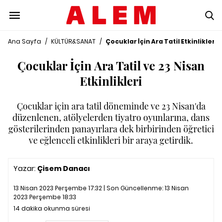
Ana Sayfa
/
KÜLTÜR&SANAT
/
Çocuklar İçin Ara Tatil Etkinlikleri
Çocuklar İçin Ara Tatil ve 23 Nisan
Etkinlikleri
Çocuklar için ara tatil döneminde ve 23 Nisan'da
düzenlenen, atölyelerden tiyatro oyunlarına, dans
gösterilerinden panayırlara dek birbirinden öğretici
ve eğlenceli etkinlikleri bir araya getirdik.
Yazar:
Çisem Danacı
13 Nisan 2023 Perşembe 17:32 | Son Güncellenme:
13 Nisan
2023 Perşembe 18:33
14 dakika okunma süresi