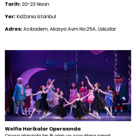
Tarih:
20-23 Nisan
Yer:
KidZania İstanbul
Adres:
Acıbadem, Akasya Avm No:25A, Üsküdar
Wolfie Harikalar Operasında
Opera alanında bir ilk olan ve çocuklara sanat