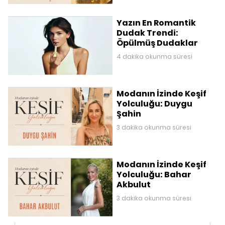
Yazın En Romantik
Dudak Trendi:
Öpülmüş Dudaklar
4 dakika okunma süresi
Modanın İzinde Keşif
Yolculuğu: Duygu
Şahin
3 dakika okunma süresi
Modanın İzinde Keşif
Yolculuğu: Bahar
Akbulut
3 dakika okunma süresi