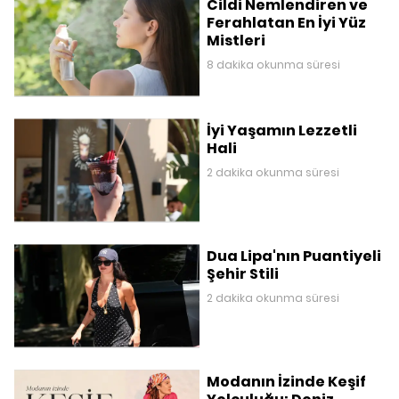
Cildi Nemlendiren ve
Ferahlatan En İyi Yüz
Mistleri
8 dakika okunma süresi
İyi Yaşamın Lezzetli
Hali
2 dakika okunma süresi
Dua Lipa'nın Puantiyeli
Şehir Stili
2 dakika okunma süresi
Modanın İzinde Keşif