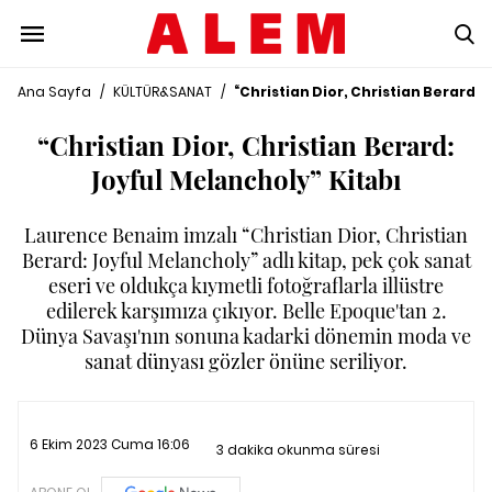
Ana Sayfa
/
KÜLTÜR&SANAT
/
“Christian Dior, Christian Berard: 
“Christian Dior, Christian Berard:
Joyful Melancholy” Kitabı
Laurence Benaim imzalı “Christian Dior, Christian
Berard: Joyful Melancholy” adlı kitap, pek çok sanat
eseri ve oldukça kıymetli fotoğraflarla illüstre
edilerek karşımıza çıkıyor. Belle Epoque'tan 2.
Dünya Savaşı'nın sonuna kadarki dönemin moda ve
sanat dünyası gözler önüne seriliyor.
6 Ekim 2023 Cuma 16:06
3 dakika okunma süresi