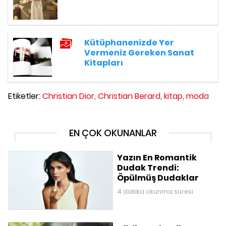
Kütüphanenizde Yer
Vermeniz Gereken Sanat
Kitapları
Etiketler:
Christian Dior,
Christian Berard,
kitap,
moda
EN ÇOK OKUNANLAR
Yazın En Romantik
Dudak Trendi:
Öpülmüş Dudaklar
4 dakika okunma süresi