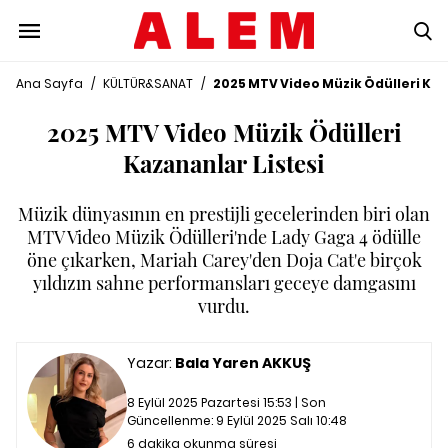
Ana Sayfa
/
KÜLTÜR&SANAT
/
2025 MTV Video Müzik Ödülleri Kaz
2025 MTV Video Müzik Ödülleri
Kazananlar Listesi
Müzik dünyasının en prestijli gecelerinden biri olan
MTV Video Müzik Ödülleri'nde Lady Gaga 4 ödülle
öne çıkarken, Mariah Carey'den Doja Cat'e birçok
yıldızın sahne performansları geceye damgasını
vurdu.
Yazar:
Bala Yaren AKKUŞ
8 Eylül 2025 Pazartesi 15:53 | Son
Güncellenme:
9 Eylül 2025 Salı 10:48
6 dakika okunma süresi