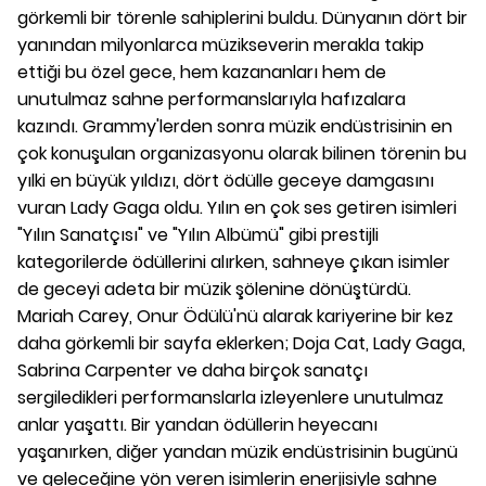
görkemli bir törenle sahiplerini buldu. Dünyanın dört bir
yanından milyonlarca müzikseverin merakla takip
ettiği bu özel gece, hem kazananları hem de
unutulmaz sahne performanslarıyla hafızalara
kazındı. Grammy'lerden sonra müzik endüstrisinin en
çok konuşulan organizasyonu olarak bilinen törenin bu
yılki en büyük yıldızı, dört ödülle geceye damgasını
vuran Lady Gaga oldu. Yılın en çok ses getiren isimleri
"Yılın Sanatçısı" ve "Yılın Albümü" gibi prestijli
kategorilerde ödüllerini alırken, sahneye çıkan isimler
de geceyi adeta bir müzik şölenine dönüştürdü.
Mariah Carey, Onur Ödülü'nü alarak kariyerine bir kez
daha görkemli bir sayfa eklerken; Doja Cat, Lady Gaga,
Sabrina Carpenter ve daha birçok sanatçı
sergiledikleri performanslarla izleyenlere unutulmaz
anlar yaşattı. Bir yandan ödüllerin heyecanı
yaşanırken, diğer yandan müzik endüstrisinin bugünü
ve geleceğine yön veren isimlerin enerjisiyle sahne