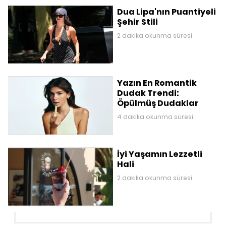
Dua Lipa'nın Puantiyeli
Şehir Stili
2 dakika okunma süresi
Yazın En Romantik
Dudak Trendi:
Öpülmüş Dudaklar
4 dakika okunma süresi
İyi Yaşamın Lezzetli
Hali
2 dakika okunma süresi