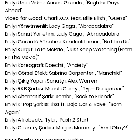
En İyi Uzun Video: Ariana Grande , "Brighter Days
Ahead"
Video for Good: Charli XCX feat. Billie Eilish , "Guess"
En İyi Yönetmenlik: Lady Gaga , "Abracadabra"
En İyi Sanat Yönetimi: Lady Gaga , "Abracadabra"
En İyi Görüntü Yönetimi: Kendrick Lamar , "Not Like Us"
En İyi Kurgu: Tate McRae , "Just Keep Watching (From
F1: The Movie)"
En İyi Koreografi: Doechii , "Anxiety"
En İyi Görsel Efekt: Sabrina Carpenter , "Manchild"
En İyi Çıkış Yapan Sanatçı: Alex Warren
En İyi R&B Şarkısı: Mariah Carey , "Type Dangerous"
En İyi Alternatif Şarkı: Sombr , "Back to Friends"
En İyi K-Pop Şarkısı: Lisa ft. Doja Cat & Raye , "Born
Again"
En İyi Afrobeats: Tyla , "Push 2 Start"
En İyi Country Şarkısı: Megan Moroney , "Am I Okay?"