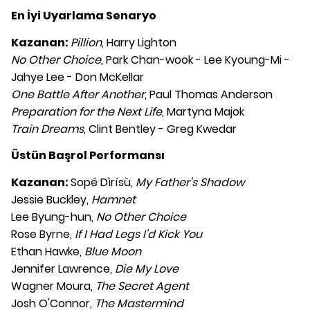
En İyi Uyarlama Senaryo
Kazanan:
Pillion
, Harry Lighton
No Other Choice
, Park Chan-wook - Lee Kyoung-Mi -
Jahye Lee - Don McKellar
One Battle After Another
, Paul Thomas Anderson
Preparation for the Next Life
, Martyna Majok
Train Dreams
, Clint Bentley - Greg Kwedar
Üstün Başrol Performansı
Kazanan:
Sopé Dìrísù,
My Father's Shadow
Jessie Buckley,
Hamnet
Lee Byung-hun,
No Other Choice
Rose Byrne,
If I Had Legs I'd Kick You
Ethan Hawke,
Blue Moon
Jennifer Lawrence,
Die My Love
Wagner Moura,
The Secret Agent
Josh O'Connor,
The Mastermind