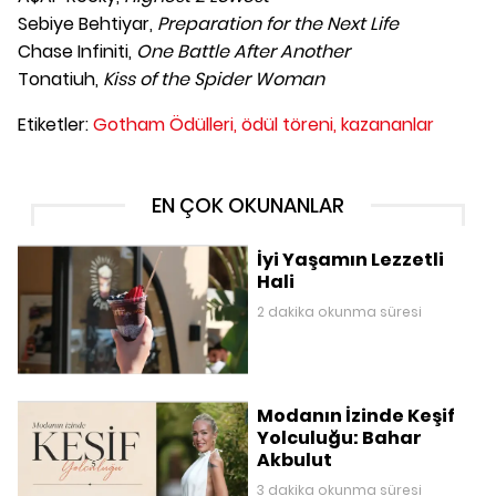
Sebiye Behtiyar,
Preparation for the Next Life
Chase Infiniti,
One Battle After Another
Tonatiuh,
Kiss of the Spider Woman
Etiketler:
Gotham Ödülleri,
ödül töreni,
kazananlar
EN ÇOK OKUNANLAR
İyi Yaşamın Lezzetli
Hali
2 dakika okunma süresi
Modanın İzinde Keşif
Yolculuğu: Bahar
Akbulut
3 dakika okunma süresi