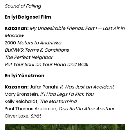
Sound of Falling
En İyi Belgesel Film
Kazanan:
My Undesirable Friends: Part I — Last Air in
Moscow
2000
Meters to Andriivka
BLKNWS: Terms & Conditions
The Perfect Neighbor
Put Your Soul on Your Hand and Wa
lk
En İyi Yönetmen
Kazanan:
Jafar Panahi,
It Was Just an Accident
Mary Bronstein,
If I Had Legs I'd Kick You
Kelly Reichardt,
The Mastermind
Paul Thomas Anderson,
One Battle After Another
Oliver Laxe,
Sirât