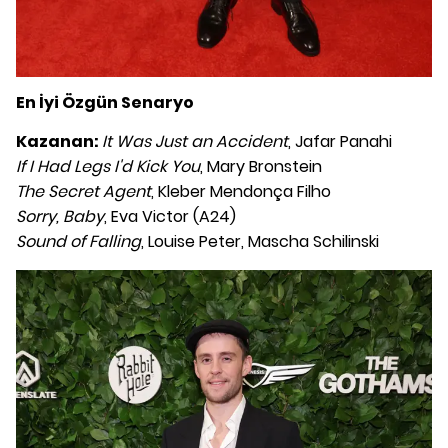
En İyi Özgün Senaryo
Kazanan:
It Was Just an Accident
, Jafar Panahi
If I Had Legs I'd Kick You
, Mary Bronstein
The Secret Agent
, Kleber Mendonça Filho
Sorry, Baby
, Eva Victor (A24)
Sound of Falling
, Louise Peter, Mascha Schilinski