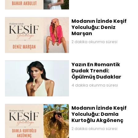
Modanın İzinde Keşif
Yolculuğu: Deniz
Marşan
2 dakika okunma süresi
Yazın En Romantik
Dudak Trendi:
Öpülmüş Dudaklar
4 dakika okunma süresi
Modanın İzinde Keşif
Yolculuğu: Damla
Kurtoğlu Akgönenç
2 dakika okunma süresi