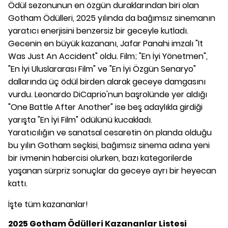
Ödül sezonunun en özgün duraklarından biri olan
Gotham Ödülleri, 2025 yılında da bağımsız sinemanın
yaratıcı enerjisini benzersiz bir geceyle kutladı.
Gecenin en büyük kazananı, Jafar Panahi imzalı "It
Was Just An Accident" oldu. Film; "En İyi Yönetmen",
"En İyi Uluslararası Film" ve "En İyi Özgün Senaryo"
dallarında üç ödül birden alarak geceye damgasını
vurdu. Leonardo DiCaprio'nun başrolünde yer aldığı
"One Battle After Another" ise beş adaylıkla girdiği
yarışta "En İyi Film" ödülünü kucakladı.
Yaratıcılığın ve sanatsal cesaretin ön planda olduğu
bu yılın Gotham seçkisi, bağımsız sinema adına yeni
bir ivmenin habercisi olurken, bazı kategorilerde
yaşanan sürpriz sonuçlar da geceye ayrı bir heyecan
kattı.
İşte tüm kazananlar!
2025 Gotham Ödülleri Kazananlar Listesi