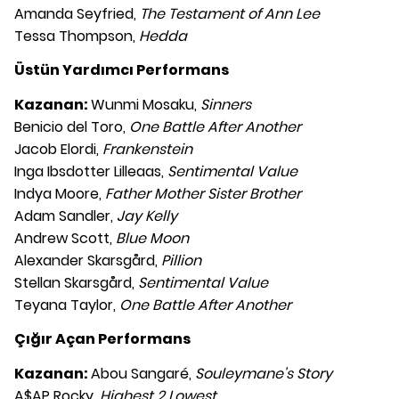
Amanda Seyfried,
The Testament of Ann Lee
Tessa Thompson,
Hedda
Üstün Yardımcı Performans
Kazanan:
Wunmi Mosaku,
Sinners
Benicio del Toro,
One Battle After Another
Jacob Elordi,
Frankenstein
Inga Ibsdotter Lilleaas,
Sentimental Value
Indya Moore,
Father Mother Sister Brother
Adam Sandler,
Jay Kelly
Andrew Scott,
Blue Moon
Alexander Skarsgård,
Pillion
Stellan Skarsgård,
Sentimental Value
Teyana Taylor,
One Battle After Another
Çığır Açan Performans
Kazanan:
Abou Sangaré,
Souleymane's Story
A$AP Rocky,
Highest 2 Lowest