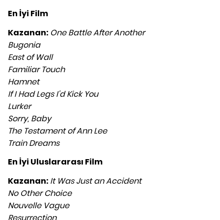
En İyi Film
Kazanan:
One Battle After Another
Bugonia
East of Wall
Familiar Touch
Hamnet
If I Had Legs I'd Kick You
Lurker
Sorry, Baby
The Testament of Ann Lee
Train Dreams
En İyi Uluslararası Film
Kazanan:
It Was Just an Accident
No Other Choice
Nouvelle Vague
Resurrection