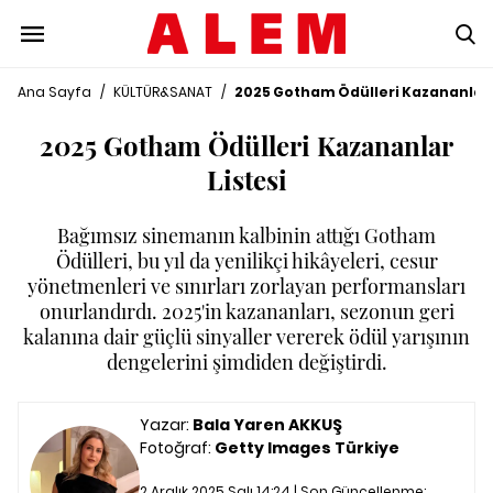
Ana Sayfa
/
KÜLTÜR&SANAT
/
2025 Gotham Ödülleri Kazananlar 
2025 Gotham Ödülleri Kazananlar
Listesi
Bağımsız sinemanın kalbinin attığı Gotham
Ödülleri, bu yıl da yenilikçi hikâyeleri, cesur
yönetmenleri ve sınırları zorlayan performansları
onurlandırdı. 2025'in kazananları, sezonun geri
kalanına dair güçlü sinyaller vererek ödül yarışının
dengelerini şimdiden değiştirdi.
Yazar:
Bala Yaren AKKUŞ
Fotoğraf:
Getty Images Türkiye
2 Aralık 2025 Salı 14:24 | Son Güncellenme: