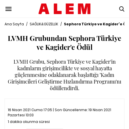
Ana Sayfa
/
SAĞLIK&GÜZELLİK
/
Sephora Türkiye ve Kagider'e Öd
LVMH Grubundan Sephora Türkiye
ve Kagider'e Ödül
LVMH Grubu, Sephora Türkiye ve Kagider'in
kadınların girişimcilikte ve sosyal hayatta
güçlenmesine odaklanarak başlattığı ‘Kadın
Girişimcileri Geliştirme Hızlandırma Programı'nı
ödüllendirdi.
16 Nisan 2021 Cuma 17:05 | Son Güncellenme:
19 Nisan 2021
Pazartesi 13:03
1 dakika okunma süresi