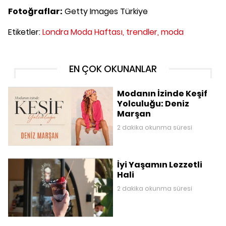
Fotoğraflar:
Getty Images Türkiye
Etiketler:
Londra Moda Haftası,
trendler,
moda
EN ÇOK OKUNANLAR
Modanın İzinde Keşif
Yolculuğu: Deniz
Marşan
2 dakika okunma süresi
İyi Yaşamın Lezzetli
Hali
2 dakika okunma süresi