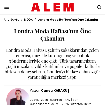
Ana Sayfa
/
MODA
/
Londra Moda Haftası'nın Öne Çıkanları
Londra Moda Haftası'nın Öne
Çıkanları
Londra Moda Haftası, şehrin sokaklarından gelen
enerjisi, müzikle kurduğu bağ ve politik
göndermeleriyle öne çıktı. Türk tasarımcıların
güçlü imzaları, yıldız katılımlar ve popüler kültürle
birleşen deneysel ruh, Londra'yı bir kez daha özgür
yaratıcılığın merkezi yaptı.
Yazar:
Cansu KARAKUŞ
29 Eylül 2025 Pazartesi 14:42 | Son
Güncellenme:
29 Eylül 2025 Pazartesi 16:02