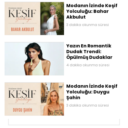
Modanın İzinde Keşif
Yolculuğu: Bahar
Akbulut
3 dakika okunma süresi
Yazın En Romantik
Dudak Trendi:
Öpülmüş Dudaklar
4 dakika okunma süresi
Modanın İzinde Keşif
Yolculuğu: Duygu
Şahin
3 dakika okunma süresi