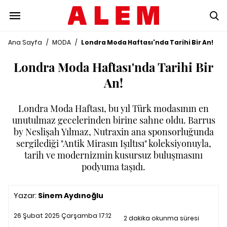
Ana Sayfa
/
MODA
/
Londra Moda Haftası'nda Tarihi Bir An!
Londra Moda Haftası'nda Tarihi Bir
An!
Londra Moda Haftası, bu yıl Türk modasının en
unutulmaz gecelerinden birine sahne oldu. Barrus
by Neslişah Yılmaz, Nutraxin ana sponsorluğunda
sergilediği "Antik Mirasın Işıltısı" koleksiyonuyla,
tarih ve modernizmin kusursuz buluşmasını
podyuma taşıdı.
Yazar:
Sinem Aydınoğlu
26 Şubat 2025 Çarşamba 17:12
2 dakika okunma süresi