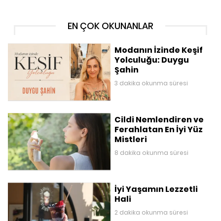
EN ÇOK OKUNANLAR
Modanın İzinde Keşif
Yolculuğu: Duygu
Şahin
3 dakika okunma süresi
Cildi Nemlendiren ve
Ferahlatan En İyi Yüz
Mistleri
8 dakika okunma süresi
İyi Yaşamın Lezzetli
Hali
2 dakika okunma süresi