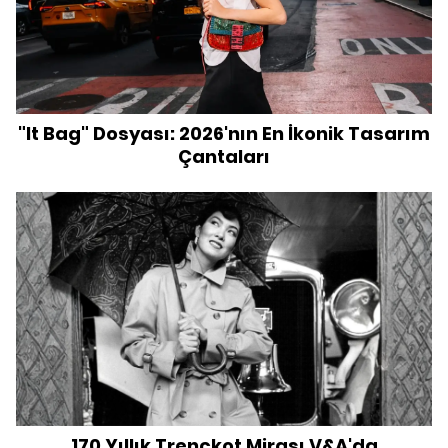
"It Bag" Dosyası: 2026'nın En İkonik Tasarım
Çantaları
170 Yıllık Trençkot Mirası V&A'da