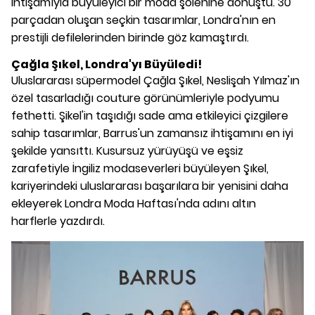
ihtişamıyla büyüleyici bir moda şölenine dönüştü. 30
parçadan oluşan seçkin tasarımlar, Londra'nın en
prestijli defilelerinden birinde göz kamaştırdı.
Çağla Şıkel, Londra'yı Büyüledi!
Uluslararası süpermodel Çağla Şıkel, Neslişah Yılmaz'ın
özel tasarladığı couture görünümleriyle podyumu
fethetti. Şikel'in taşıdığı sade ama etkileyici çizgilere
sahip tasarımlar, Barrus'un zamansız ihtişamını en iyi
şekilde yansıttı. Kusursuz yürüyüşü ve eşsiz
zarafetiyle İngiliz modaseverleri büyüleyen Şıkel,
kariyerindeki uluslararası başarılara bir yenisini daha
ekleyerek Londra Moda Haftası'nda adını altın
harflerle yazdırdı.