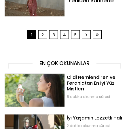
Yeniden Sahnede
1
2
3
4
5
EN ÇOK OKUNANLAR
Cildi Nemlendiren ve
Ferahlatan En İyi Yüz
Mistleri
8 dakika okunma süresi
İyi Yaşamın Lezzetli Hali
2 dakika okunma süresi