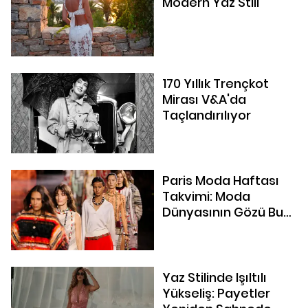
Modern Yaz Stili
170 Yıllık Trençkot
Mirası V&A'da
Taçlandırılıyor
Paris Moda Haftası
Takvimi: Moda
Dünyasının Gözü Bu
Sezon Hangi
Defilelerde Olacak?
Yaz Stilinde Işıltılı
Yükseliş: Payetler