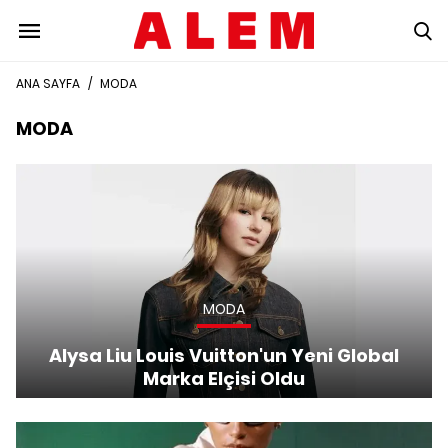
ANA SAYFA
/
MODA
MODA
MODA
Alysa Liu Louis Vuitton'un Yeni Global
Marka Elçisi Oldu