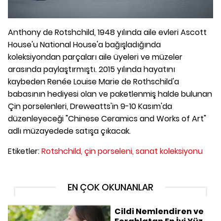
Anthony de Rotshchild, 1948 yılında aile evleri Ascott
House'u National House'a bağışladığında
koleksiyondan parçaları aile üyeleri ve müzeler
arasında paylaştırmıştı. 2015 yılında hayatını
kaybeden Renée Louise Marie de Rothschild'a
babasının hediyesi olan ve paketlenmiş halde bulunan
Çin porselenleri, Dreweatts'in 9-10 Kasım'da
düzenleyeceği "Chinese Ceramics and Works of Art"
adlı müzayedede satışa çıkacak.
Etiketler:
Rotshchild,
çin porseleni,
sanat koleksiyonu
EN ÇOK OKUNANLAR
Cildi Nemlendiren ve