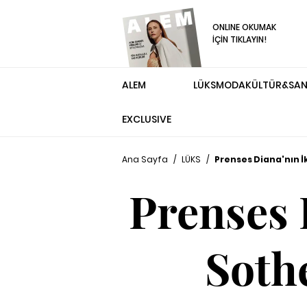
ONLINE OKUMAK
İÇİN TIKLAYIN!
ALEM
LÜKS
MODA
KÜLTÜR&SA
EXCLUSIVE
Ana Sayfa
/
LÜKS
/
Prenses Diana'nın 
Prenses 
Soth