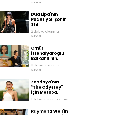
süresi
Dua Lipa'nın
Puantiyeli Şehir
Stili
2 dakika okunma
süresi
Ömür
İsfendiyaroğlu
Balkanlı'nın
Kaleminden Eve
11 dakika okunma
Dönüş
süresi
Zendaya'nın
“The Odyssey”
İçin Method
Dressing ile
1 dakika okunma süresi
Kurduğu
Mitolojik
Raymond Weil'in
Gardırop