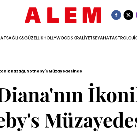
NAT
SAĞLIK&GÜZELLİK
HOLLYWOOD&KRALİYET
SEYAHAT
ASTROLOJİ
İkonik Kazağı, Sotheby's Müzayedesinde
Diana'nın İkoni
eby's Müzayede