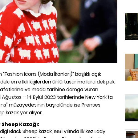
"Fashion Icons (Moda İkonları)" başlıklı açık
deki en etkili kişilerden ünlü tasarımcılara dek pek
ıyafetlerine ve moda tarihine damga vuran
 Ağustos – 14 Eylül 2023 tarihlerinde New York'ta
ons" müzayedesinin başrolünde ise Prenses
ep kazak yer alıyor.
k Sheep Kazağı:
ği Black Sheep kazak, 1981 yılında ilk kez Lady