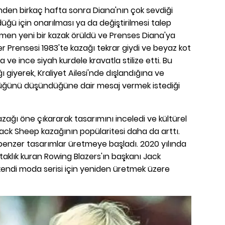
den birkaç hafta sonra Diana'nın çok sevdiği
üğü için onarılması ya da değiştirilmesi talep
men yeni bir kazak örüldü ve Prenses Diana'ya
aller Prensesi 1983'te kazağı tekrar giydi ve beyaz kot
ve ince siyah kurdele kravatla stilize etti. Bu
 giyerek, Kraliyet Ailesi'nde dışlandığına ve
düğünü düşündüğüne dair mesaj vermek istediği
zağı öne çıkararak tasarımını inceledi ve kültürel
lack Sheep kazağının popülaritesi daha da arttı.
benzer tasarımlar üretmeye başladı. 2020 yılında
ortaklık kuran Rowing Blazers'ın başkanı Jack
kendi moda serisi için yeniden üretmek üzere