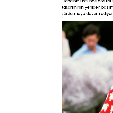
Diana'nın üstünde görüld
tasarımının yeniden basılm
sürdürmeye devam ediyor