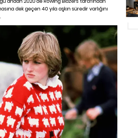
üğü andan 2020'de Rowing Blazers tarafından
asına dek geçen 40 yıla aşkın süredir varlığını
.