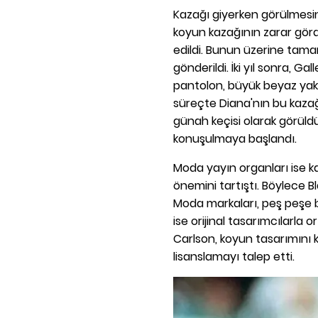
Kazağı giyerken görülmesin
koyun kazağının zarar görd
edildi. Bunun üzerine tama
gönderildi. İki yıl sonra, G
pantolon, büyük beyaz yaka 
süreçte Diana'nın bu kazağı
günah keçisi olarak görül
konuşulmaya başlandı.
Moda yayın organları ise ka
önemini tartıştı. Böylece B
Moda markaları, peş peşe 
ise orijinal tasarımcılarla 
Carlson, koyun tasarımını 
lisanslamayı talep etti.