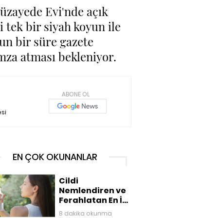
Müzayede Evi'nde açık
 tek bir siyah koyun ile
un bir süre gazete
mza atması bekleniyor.
ABONE OL
si
EN ÇOK OKUNANLAR
Cildi
Nemlendiren ve
Ferahlatan En İyi
Yüz Mistleri
8 dakika okunma