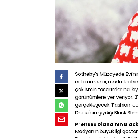
Sotheby's Müzayede Evi'nin 
artırma serisi, moda tarihin
çok ismin tasarımlarına, k
görünümlere yer veriyor. 31
gerçekleşecek "Fashion Ic
Diana'nın giydiği Black She
Prenses Diana'nın Blac
Medyanın büyük ilgi gösterdi