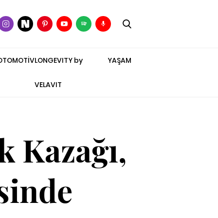
OTOMOTİV
LONGEVITY by
YAŞAM
VELAVIT
k Kazağı,
sinde