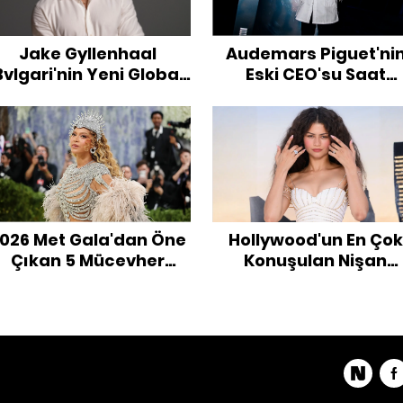
Jake Gyllenhaal
Audemars Piguet'ni
Bvlgari'nin Yeni Global
Eski CEO'su Saat
Marka Elçisi Oldu
Dünyasına N3W5 ile
Dönüyor
026 Met Gala'dan Öne
Hollywood'un En Çok
Çıkan 5 Mücevher
Konuşulan Nişan
Trendi
Yüzükleri