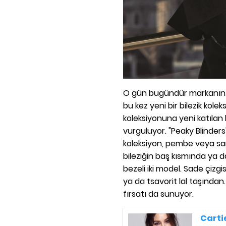
O gün bugündür markanın 
bu kez yeni bir bilezik kol
koleksiyonuna yeni katılan b
vurguluyor. "Peaky Blinders"
koleksiyon, pembe veya sarı
bileziğin baş kısmında ya 
bezeli iki model. Sade çizgi
ya da tsavorit lal taşından
fırsatı da sunuyor.
Cartie