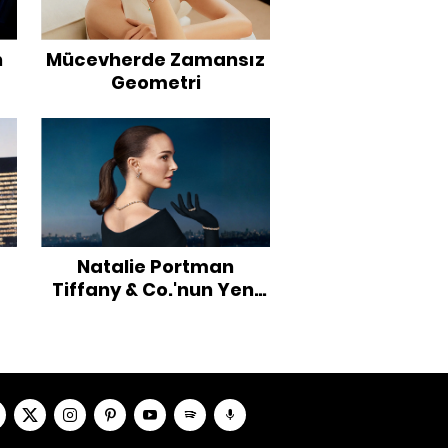
n
Mücevherde Zamansız
Geometri
Natalie Portman
Tiffany & Co.'nun Yeni
Global Marka Elçisi Oldu