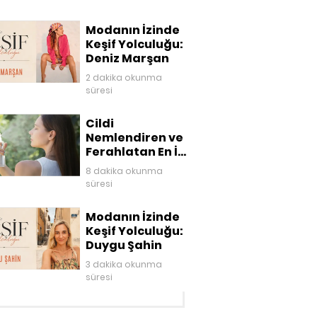
Modanın İzinde
Keşif Yolculuğu:
Deniz Marşan
2 dakika okunma
süresi
Cildi
Nemlendiren ve
Ferahlatan En İyi
Yüz Mistleri
8 dakika okunma
süresi
Modanın İzinde
Keşif Yolculuğu:
Duygu Şahin
3 dakika okunma
süresi