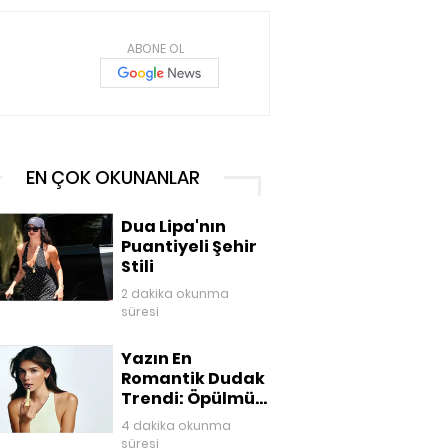
ABONE OL
EN ÇOK OKUNANLAR
Dua Lipa'nın
Puantiyeli Şehir
Stili
2 dakika okunma
süresi
Yazın En
Romantik Dudak
Trendi: Öpülmüş
Dudaklar
4 dakika okunma
süresi