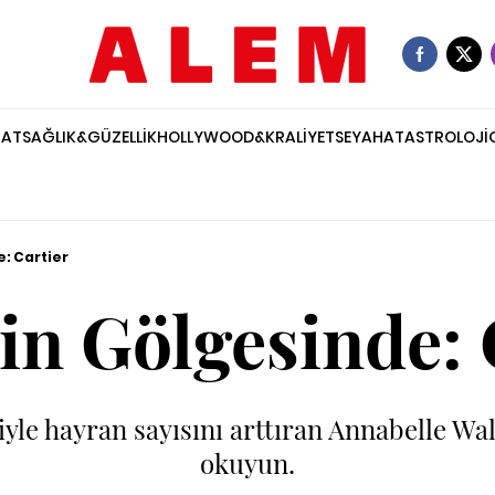
NAT
SAĞLIK&GÜZELLİK
HOLLYWOOD&KRALİYET
SEYAHAT
ASTROLOJİ
: Cartier
in Gölgesinde: 
iyle hayran sayısını arttıran Annabelle W
okuyun.