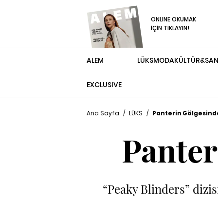
ONLINE OKUMAK
İÇİN TIKLAYIN!
ALEM
LÜKS
MODA
KÜLTÜR&SA
EXCLUSIVE
Ana Sayfa
/
LÜKS
/
Panterin Gölgesinde
Panter
“Peaky Blinders” dizis