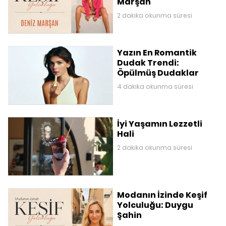
Marşan
2 dakika okunma süresi
Yazın En Romantik
Dudak Trendi:
Öpülmüş Dudaklar
4 dakika okunma süresi
İyi Yaşamın Lezzetli
Hali
2 dakika okunma süresi
Modanın İzinde Keşif
Yolculuğu: Duygu
Şahin