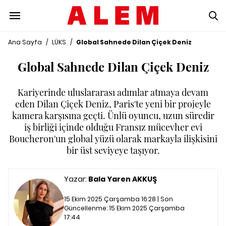
Ana Sayfa
/
LÜKS
/
Global Sahnede Dilan Çiçek Deniz
Global Sahnede Dilan Çiçek Deniz
Kariyerinde uluslararası adımlar atmaya devam
eden Dilan Çiçek Deniz, Paris'te yeni bir projeyle
kamera karşısına geçti. Ünlü oyuncu, uzun süredir
iş birliği içinde olduğu Fransız mücevher evi
Boucheron'un global yüzü olarak markayla ilişkisini
bir üst seviyeye taşıyor.
Yazar:
Bala Yaren AKKUŞ
15 Ekim 2025 Çarşamba 16:28 | Son
Güncellenme:
15 Ekim 2025 Çarşamba
17:44