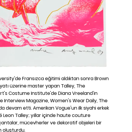
versity'de Fransızca eğitimi aldıktan sonra Brown
iyatı üzerine master yapan Talley, The
t's Costume Institute'de Diana Vreeland'in
ine Interview Magazine, Women's Wear Daily, The
a devam etti. Amerikan Vogue'un ilk siyahi erkek
é Leon Talley; yıllar içinde haute couture
 çantalar, mücevherler ve dekoratif objeleri bir
n oluşturdu.