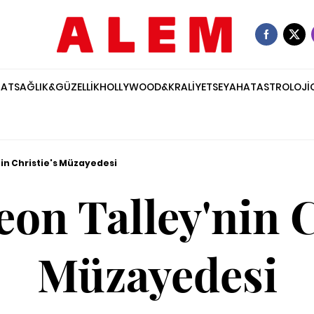
NAT
SAĞLIK&GÜZELLİK
HOLLYWOOD&KRALİYET
SEYAHAT
ASTROLOJİ
in Christie's Müzayedesi
on Talley'nin C
Müzayedesi