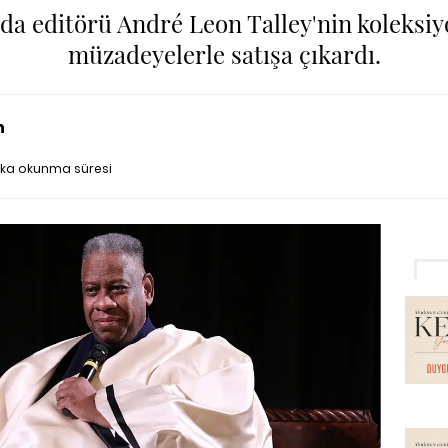
oda editörü André Leon Talley'nin koleksiy
müzadeyelerle satışa çıkardı.
n
ika okunma süresi