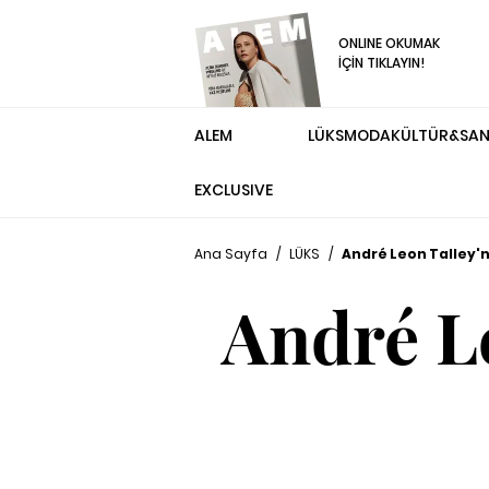
ONLINE OKUMAK
İÇİN TIKLAYIN!
ALEM
LÜKS
MODA
KÜLTÜR&SA
EXCLUSIVE
Ana Sayfa
/
LÜKS
/
André Leon Talley'n
André Le