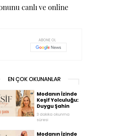
onunu canlı ve online
ABONE OL
EN ÇOK OKUNANLAR
Modanın İzinde
Keşif Yolculuğu:
Duygu Şahin
3 dakika okunma
süresi
Modanın İzinde