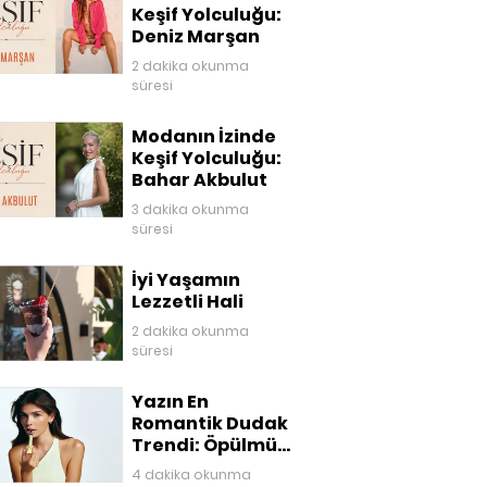
Keşif Yolculuğu:
Deniz Marşan
2 dakika okunma
süresi
Modanın İzinde
Keşif Yolculuğu:
Bahar Akbulut
3 dakika okunma
süresi
İyi Yaşamın
Lezzetli Hali
2 dakika okunma
süresi
Yazın En
Romantik Dudak
Trendi: Öpülmüş
Dudaklar
4 dakika okunma