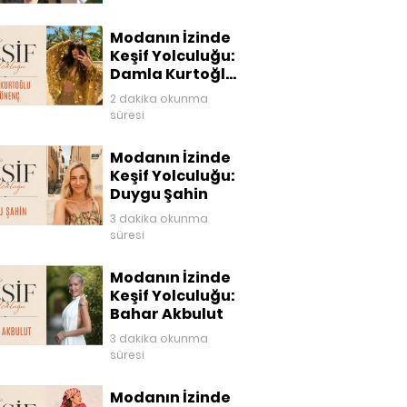
Modanın İzinde
Keşif Yolculuğu:
Damla Kurtoğlu
Akgönenç
2 dakika okunma
süresi
Modanın İzinde
Keşif Yolculuğu:
Duygu Şahin
3 dakika okunma
süresi
Modanın İzinde
Keşif Yolculuğu:
Bahar Akbulut
3 dakika okunma
süresi
Modanın İzinde