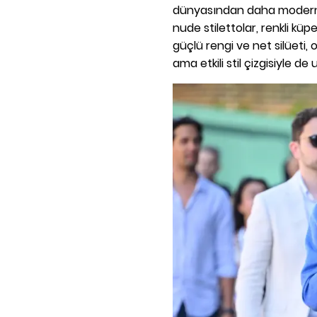
dünyasından daha modern 
nude stilettolar, renkli kü
güçlü rengi ve net silüeti
ama etkili stil çizgisiyle d