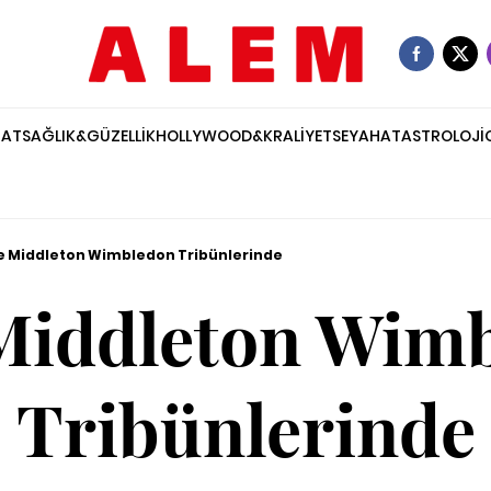
NAT
SAĞLIK&GÜZELLİK
HOLLYWOOD&KRALİYET
SEYAHAT
ASTROLOJİ
e Middleton Wimbledon Tribünlerinde
Middleton Wim
Tribünlerinde