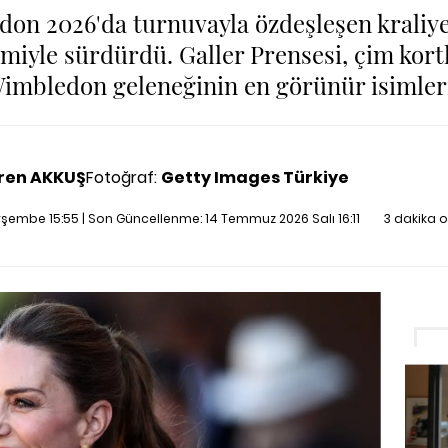
on 2026'da turnuvayla özdeşleşen kraliyet
imiyle sürdürdü. Galler Prensesi, çim kort
Wimbledon geleneğinin en görünür isimleri
ren AKKUŞ
Fotoğraf:
Getty Images Türkiye
şembe 15:55 | Son Güncellenme:
14 Temmuz 2026 Salı 16:11
3 dakika 