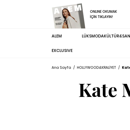
ONLINE OKUMAK
İÇİN TIKLAYIN!
ALEM
LÜKS
MODA
KÜLTÜR&SA
EXCLUSIVE
Ana Sayfa
/
HOLLYWOOD&KRALİYET
/
Kat
Kate 