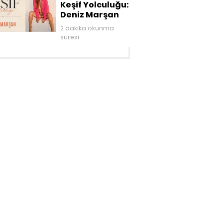
Keşif Yolculuğu:
Deniz Marşan
2 dakika okunma
süresi