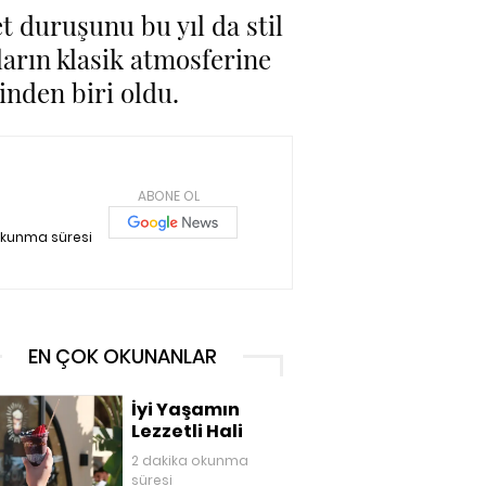
 duruşunu bu yıl da stil
ların klasik atmosferine
nden biri oldu.
ABONE OL
okunma süresi
EN ÇOK OKUNANLAR
İyi Yaşamın
Lezzetli Hali
2 dakika okunma
süresi