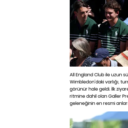
All England Club ile uzun s
Wimbledon'daki varlığı, tu
görünür hale geldi. İlk ziy
ritmine dahil olan Galler P
geleneğinin en resmi anlar