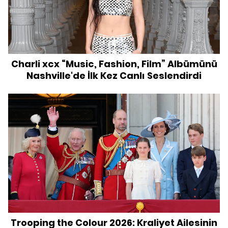
Charli xcx “Music, Fashion, Film” Albümünü
Nashville'de İlk Kez Canlı Seslendirdi
Trooping the Colour 2026: Kraliyet Ailesinin