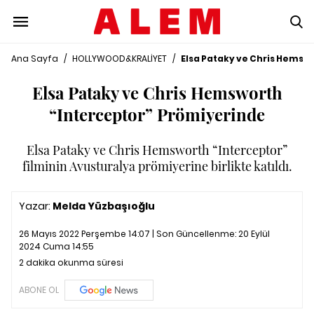
Ana Sayfa
/
HOLLYWOOD&KRALİYET
/
Elsa Pataky ve Chris Hemsw
Elsa Pataky ve Chris Hemsworth
“Interceptor” Prömiyerinde
Elsa Pataky ve Chris Hemsworth “Interceptor”
filminin Avusturalya prömiyerine birlikte katıldı.
Yazar:
Melda Yüzbaşıoğlu
26 Mayıs 2022 Perşembe 14:07 | Son Güncellenme:
20 Eylül
2024 Cuma 14:55
2 dakika okunma süresi
ABONE OL