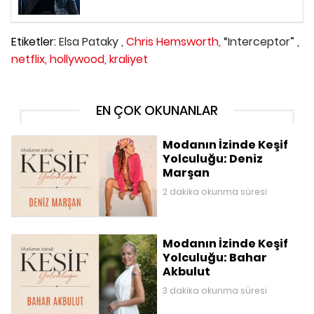
Etiketler:
Elsa Pataky ,
Chris Hemsworth,
“Interceptor” ,
netflix,
hollywood,
kraliyet
EN ÇOK OKUNANLAR
Modanın İzinde Keşif
Yolculuğu: Deniz
Marşan
2 dakika okunma süresi
Modanın İzinde Keşif
Yolculuğu: Bahar
Akbulut
3 dakika okunma süresi