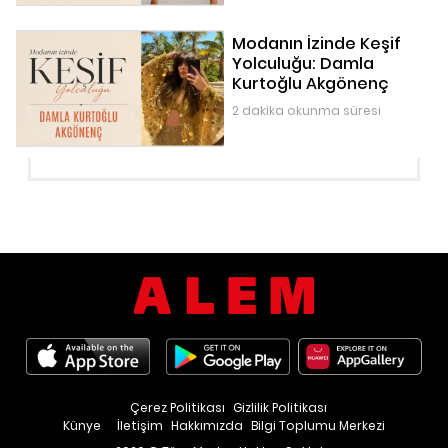
Modanın İzinde Keşif
Yolculuğu: Damla
Kurtoğlu Akgönenç
2 dakika okunma süresi
Çerez Politikası
Gizlilik Politikası
Künye
İletişim
Hakkımızda
Bilgi Toplumu Merkezi