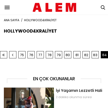
ANA SAYFA
/
HOLLYWOOD&KRALİYET
HOLLYWOOD&KRALİYET
75
76
77
78
79
80
81
82
83
84
EN ÇOK OKUNANLAR
İyi Yaşamın Lezzetli Hali
2 dakika okunma süresi