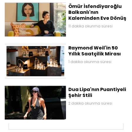
Ömür İsfendiyaroğlu
Balkanlı'nın
Kaleminden Eve Dönüş
11 dakika okunma süresi
Raymond Weil'in 50
Yıllık Saatçilik Mirası
1 dakika okunma süresi
Dua Lipa'nın Puantiyeli
Şehir Stili
2 dakika okunma süresi