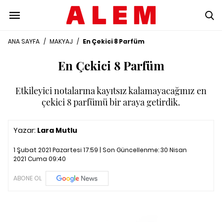
ANA SAYFA
/
MAKYAJ
/
En Çekici 8 Parfüm
En Çekici 8 Parfüm
Etkileyici notalarına kayıtsız kalamayacağınız en
çekici 8 parfümü bir araya getirdik.
Yazar:
Lara Mutlu
1 Şubat 2021 Pazartesi 17:59 | Son Güncellenme:
30 Nisan
2021 Cuma 09:40
ABONE OL