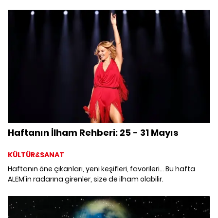
Angelina Jolie'den Armie Hammer'a dek Hollywood'dan
dışlanan beş ünlü isim.
Haftanın İlham Rehberi: 25 - 31 Mayıs
KÜLTÜR&SANAT
Haftanın öne çıkanları, yeni keşifleri, favorileri... Bu hafta
ALEM'in radarına girenler, size de ilham olabilir.