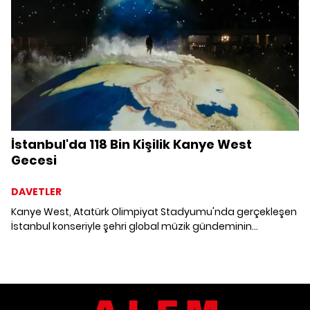
İstanbul'da 118 Bin Kişilik Kanye West
Gecesi
DAVETLER
Kanye West, Atatürk Olimpiyat Stadyumu'nda gerçekleşen
İstanbul konseriyle şehri global müzik gündeminin
merkezine taşıdı. 118 bin kişilik katılım, dev sahne
prodüksiyonu ve görsel şovlarıyla gece, yılın en çok
konuşulan performanslarından biri oldu.