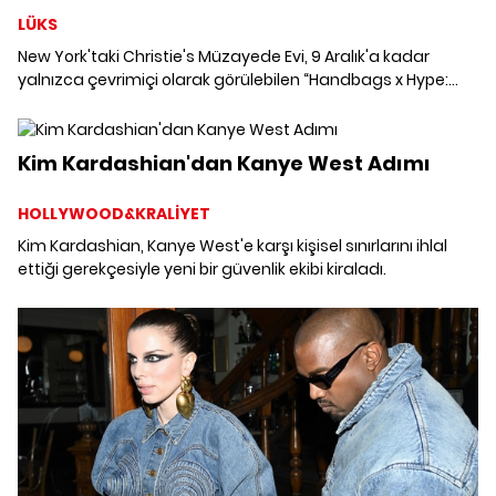
LÜKS
New York'taki Christie's Müzayede Evi, 9 Aralık'a kadar
yalnızca çevrimiçi olarak görülebilen “Handbags x Hype:
The Luxury Remix” açık artırmasına heyecan verici bir
ekleme yaptığını duyurdu. Kanye West imzalı Donda Kurşun
Geçirmez Yelek, bir NFT kopyasıyla birlikte satışa çıktı.
Kim Kardashian'dan Kanye West Adımı
HOLLYWOOD&KRALİYET
Kim Kardashian, Kanye West'e karşı kişisel sınırlarını ihlal
ettiği gerekçesiyle yeni bir güvenlik ekibi kiraladı.