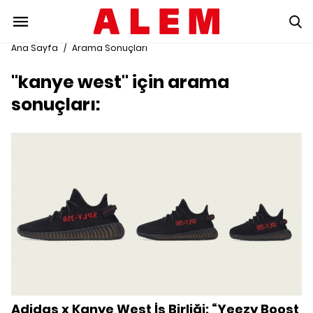
Ana Sayfa
/
Arama Sonuçları
"kanye west" için arama
sonuçları:
Adidas x Kanye West İş Birliği: “Yeezy Boost