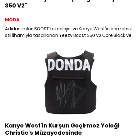
350 V2“
MODA
Adidas'ın ileri BOOST teknolojisi ve Kanye West'in benzersiz
stil ilhamıyla tasarlanan Yeezy Boost 350 V2 Core Black ve
Core Black/Red modelleri, 5 Aralık'ta Adidas Online Shop'ta
satışa sunuluyor.
Kanye West'in Kurşun Geçirmez Yeleği
Christie's Müzayedesinde