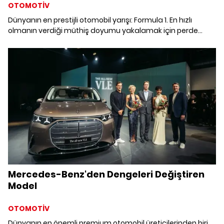
OTOMOTİV
Dünyanın en prestijli otomobil yarışı: Formula 1. En hızlı
olmanın verdiği müthiş doyumu yakalamak için perde
arkasında verilen büyük savaş ile günümüze gelen o büyük
spor organizasyonu. Sezonunu milyonlarca insanın takip
ettiği hem markalar hem de pilotlar arasında tarihe
kazınan rekabetlerin yaşandığı heyecan fırtınası. 2026
sezonu da başlamışken gelin bu büyük heyecanın
yıldızlarını ve rekabetlerini birlikte inceleyelim.
Mercedes-Benz'den Dengeleri Değiştiren
Model
OTOMOTİV
Dünyanın en önemli premium otomobil üreticilerinden biri