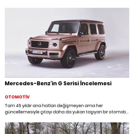
oluşan özel bir koleksiyon hazırladı. Çin mitolojisi
sembollerinin modern lüksle buluştuğu otomobiller,
mitolojik ve modern çağı bir araya getiriyor.
Mercedes-Benz'in G Serisi İncelemesi
OTOMOTİV
Tam 45 yıldır ana hatları değişmeyen ama her
güncellemesiyle çıtayı daha da yukarı taşıyan bir otomobil
ile karşınızdayız. Mercedes-Benz'in G Serisi otomobile
bezenen pırlantalar ile lüksün tanımı yeniden yapılıyor.