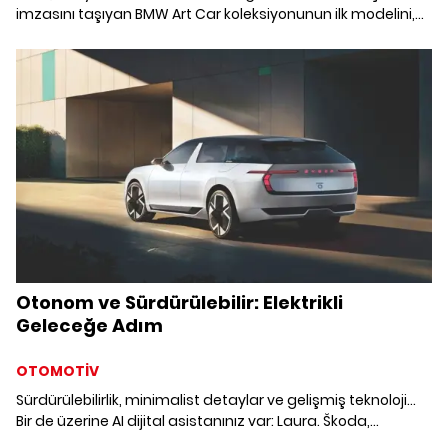
imzasını taşıyan BMW Art Car koleksiyonunun ilk modelini,
50. yıl kutlamaları kapsamında 24-28 Eylül'de
Contemporary Istanbul'da Türkiye'de ilk kez sergiliyor.
Otonom ve Sürdürülebilir: Elektrikli
Geleceğe Adım
OTOMOTİV
Sürdürülebilirlik, minimalist detaylar ve gelişmiş teknoloji...
Bir de üzerine AI dijital asistanınız var: Laura. Škoda,
geleceğin elektrikli station wagon modeli Vision O ile