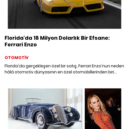
Florida'da 18 Milyon Dolarlık Bir Efsane:
Ferrari Enzo
OTOMOTİV
Florida'da gerçekleşen özel bir satış, Ferrari Enzo'nun neden
hâlâ otomotiv dünyasının en özel otomobillerinden biri
olduğunu gösterdi. Dünyanın en önemli otomobil
koleksiyonerlerinin sahip olmak istediği bu model yaklaşık 18
milyon dolarlık bedeliyle el değiştirdi.