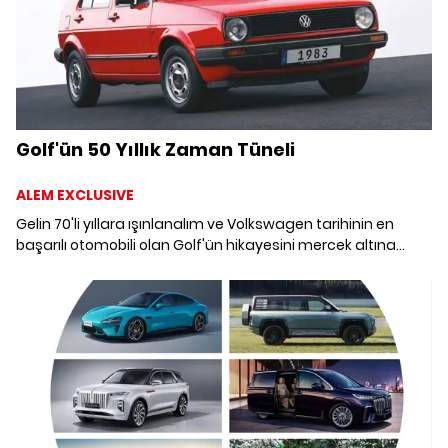
Golf'ün 50 Yıllık Zaman Tüneli
ALEM EXCLUSIVE
Gelin 70'li yıllara ışınlanalım ve Volkswagen tarihinin en
başarılı otomobili olan Golf'ün hikayesini mercek altına
alalım. Geçmişten bugüne Golf sekiz devrim niteliğinde
jenerasyon geçirdi peki o arada dünyada neler oldu?