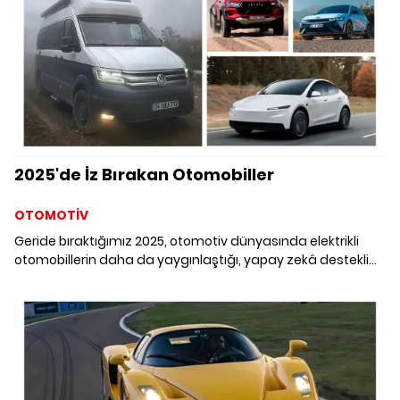
2025'de İz Bırakan Otomobiller
OTOMOTİV
Geride bıraktığımız 2025, otomotiv dünyasında elektrikli
otomobillerin daha da yaygınlaştığı, yapay zekâ destekli
sürüş teknolojilerinin hünerlerini sergilediği ve lüks
segmentte kişiselleştirmenin yeniden tanımlandığı bir yıl
oldu. İlk kez gün yüzüne çıkan otomobiller kadar, birkaç yıldır
yollarda olup bu yıl yıldızı daha da parlayan modellerle de
karşı karşıyayız. Gelin, her segmentten otomobilin yer aldığı
bu özel modellerden bazılarına birlikte göz atalım.