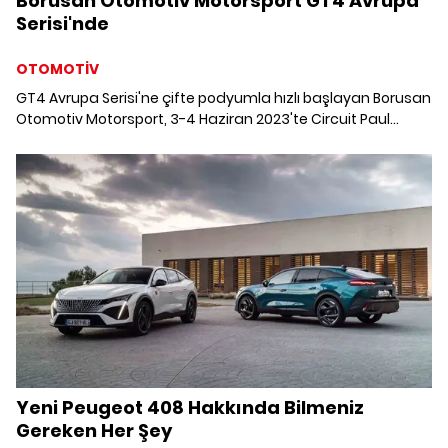
Borusan Otomotiv Motorsport GT4 Avrupa
Serisi'nde
OTOMOTİV
GT4 Avrupa Serisi'ne çifte podyumla hızlı başlayan Borusan
Otomotiv Motorsport, 3-4 Haziran 2023'te Circuit Paul
Ricard Pisti'nde koşulacak sezonun ikinci yarışına
hazırlanıyor.
Yeni Peugeot 408 Hakkında Bilmeniz
Gereken Her Şey