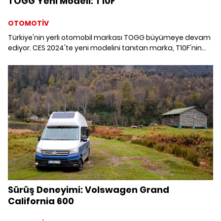
TOGG Yeni Modeli: T10F
OTOMOTİV
Türkiye'nin yerli otomobil markası TOGG büyümeye devam
ediyor. CES 2024'te yeni modelini tanıtan marka, T10F'nin
2025 yılında önce Türkiye, sonra Avrupa pazarında
satılmaya başlanacağını duyurdu.
Sürüş Deneyimi: Volswagen Grand
California 600