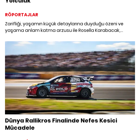
Yolculuk
RÖPORTAJLAR
Zarifliği, yaşamın küçük detaylarına duyduğu özeni ve
yaşama anlam katma arzusu ile Rosella Karabacak,
özgün bir noktadan hayata pencere açıyor. Bir süredir
heyecanını yaşadığı, annesi Ester Ennekavi'nin tarifleriyle
geçmişini ve geleceğini aynı sofrada buluşturan “Beyaz
Kiraz Reçeli” kitabına dair ise “Bu süreç aslında bir yolculuk
gibiydi” diyor.
Dünya Rallikros Finalinde Nefes Kesici
Mücadele