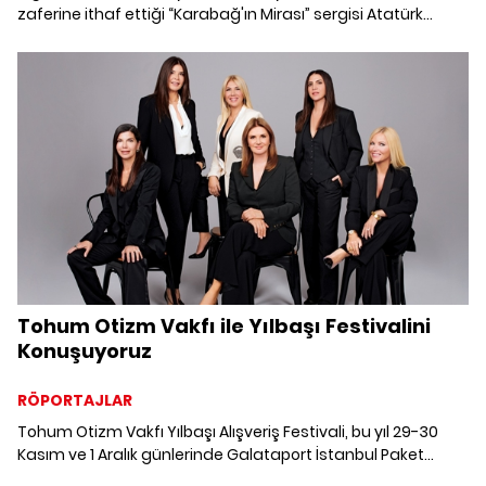
zaferine ithaf ettiği “Karabağ'ın Mirası” sergisi Atatürk
Kültür Merkezi'nde.
Tohum Otizm Vakfı ile Yılbaşı Festivalini
Konuşuyoruz
RÖPORTAJLAR
Tohum Otizm Vakfı Yılbaşı Alışveriş Festivali, bu yıl 29-30
Kasım ve 1 Aralık günlerinde Galataport İstanbul Paket
Postanesi'nde 15. yaşını kutluyor. Vakfın yönetim kurulu