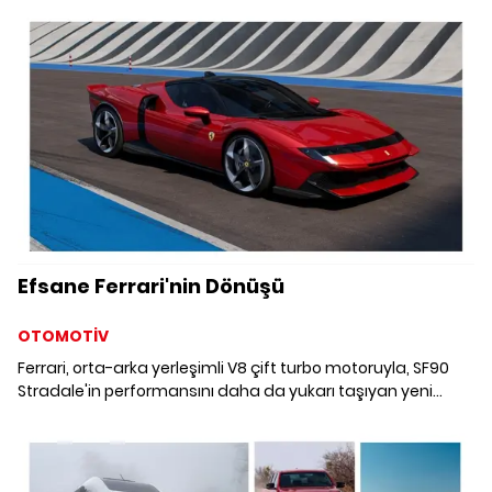
sahnede!
Efsane Ferrari'nin Dönüşü
OTOMOTİV
Ferrari, orta-arka yerleşimli V8 çift turbo motoruyla, SF90
Stradale'in performansını daha da yukarı taşıyan yeni
plug-in hibrit berlinetta modeli 849 Testarossa'yı dünyaya
tanıttı.