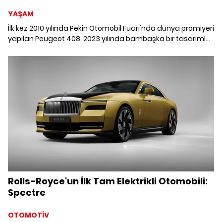
YAŞAM
İlk kez 2010 yılında Pekin Otomobil Fuarı'nda dünya prömiyeri
yapılan Peugeot 408, 2023 yılında bambaşka bir tasarımla
hayatımıza girdi. SUV kodları taşıyan tasarımıyla dikkat
çeken yeni Peugeot 408 hakkında bilmeniz gereken her
şeyi derledik.
Rolls-Royce'un İlk Tam Elektrikli Otomobili:
Spectre
OTOMOTİV