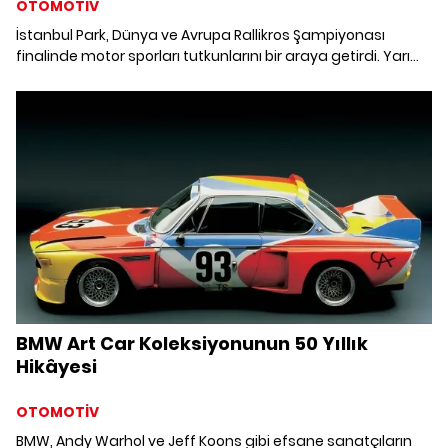
OTOMOTİV
İstanbul Park, Dünya ve Avrupa Rallikros Şampiyonası
finalinde motor sporları tutkunlarını bir araya getirdi. Yarı
asfalt, yarı toprak pistte hız, mücadele ve drift şovlarıyla
dolu iki gün boyunca tribünler adeta bir festival alanına
dönüştü.
BMW Art Car Koleksiyonunun 50 Yıllık
Hikâyesi
OTOMOTİV
BMW, Andy Warhol ve Jeff Koons gibi efsane sanatçıların