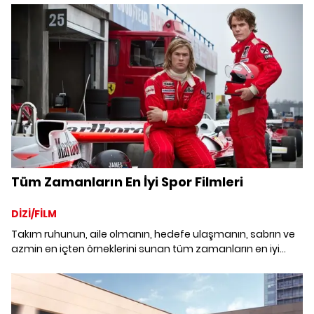
başkanı Mine Narin ve sosyal komite üyeleriyle bir araya
geldik.
Tüm Zamanların En İyi Spor Filmleri
DİZİ/FİLM
Takım ruhunun, aile olmanın, hedefe ulaşmanın, sabrın ve
azmin en içten örneklerini sunan tüm zamanların en iyi
spor filmleri.