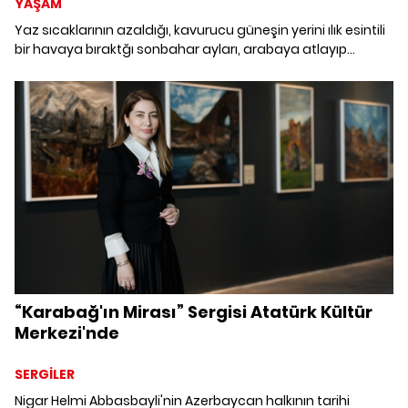
YAŞAM
Yaz sıcaklarının azaldığı, kavurucu güneşin yerini ılık esintili
bir havaya bıraktğı sonbahar ayları, arabaya atlayıp
doğanın tadını çıkarmanın tam vakti! Hafif esen bir rüzgar,
yer yer sararan yapraklar, her virajda karşınıza çıkan yeni
bir manzara, başınıza geçmeyen bir güneş ve ögle vakti
girilebilecek bir deniz… İnsan daha ne isteyebilir ki… İşte bu
hislerle çıktığınızda yola, başka bir macera bekliyor olacak
sizi her durakta… Her kıvrımda başka bir manzara, her
durakta başka bir macera çıkacak karşınıza… Üstelik
dilediğiniz an arabanızı stop edip, bulunduğunuz anı
doyasıya yaşama lüksüyle…
“Karabağ'ın Mirası” Sergisi Atatürk Kültür
Merkezi'nde
SERGİLER
Nigar Helmi Abbasbayli'nin Azerbaycan halkının tarihi