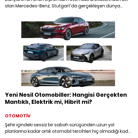
olan Mercedes-Benz, Stutgart'da gerçekleşen dünya
lansmanıyla tanıttığı yeni modeli ile van segmentinde
kartları yeniden dağıttı.
Yeni Nesil Otomobiller: Hangisi Gerçekten
Mantıklı, Elektrik mi, Hibrit mi?
OTOMOTİV
Şehir içindeki sessiz bir sabah sürüşünden uzun yol
planlarına kadar artık otomobil tercihleri hiç olmadığı kadar
çeşitlendi. Elektrikli modeller geleceği temsil ederken,