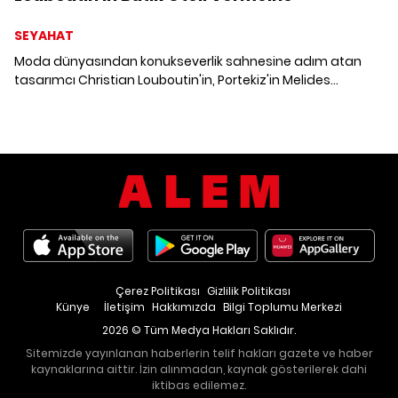
SEYAHAT
Moda dünyasından konukseverlik sahnesine adım atan
tasarımcı Christian Louboutin'in, Portekiz'in Melides
kasabasında açtığı lüks butik oteli Vermelho'ya misafir
oluyoruz.
Çerez Politikası
Gizlilik Politikası
Künye
İletişim
Hakkımızda
Bilgi Toplumu Merkezi
2026 © Tüm Medya Hakları Saklıdır.
Sitemizde yayınlanan haberlerin telif hakları gazete ve haber
kaynaklarına aittir. İzin alınmadan, kaynak gösterilerek dahi
iktibas edilemez.