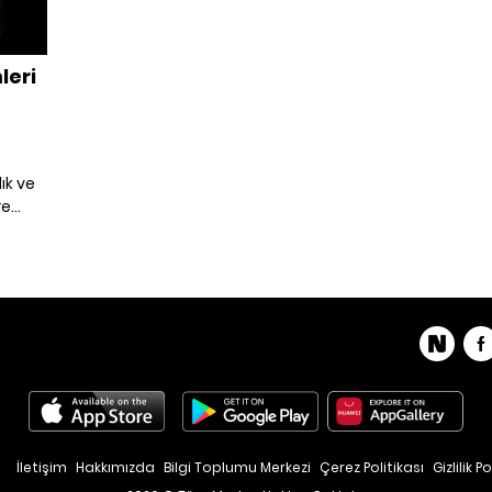
leri
ık ve
re
Ridley
aquin
İletişim
Hakkımızda
Bilgi Toplumu Merkezi
Çerez Politikası
Gizlilik Po