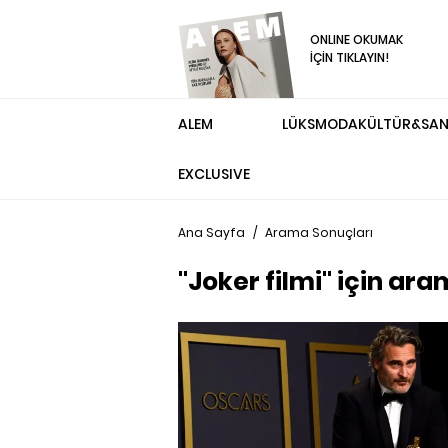
ONLINE OKUMAK
İÇİN TIKLAYIN!
ALEM
LÜKS
MODA
KÜLTÜR&SA
EXCLUSIVE
Ana Sayfa
/
Arama Sonuçları
"Joker filmi" için ar