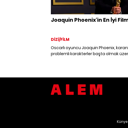
Joaquin Phoenix'in En İyi Film
DİZİ/FİLM
Oscarlı oyuncu Joaquin Phoenix, karanl
problemli karakterler başta olmak üze
canlandırdığı her rolün hakkını veriyor. 
Scott'ın yönetmenliğindeki “Napoleon”
filminde bu tarihi isme hayat veren Jo
Phoenix'in en iyi filmlerini derledik.
Künye