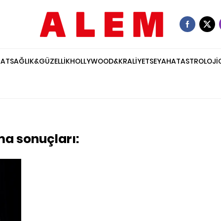
NAT
SAĞLIK&GÜZELLİK
HOLLYWOOD&KRALİYET
SEYAHAT
ASTROLOJİ
ama sonuçları: