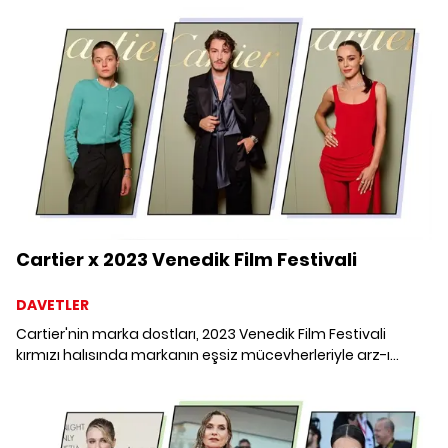
Cartier x 2023 Venedik Film Festivali
DAVETLER
Cartier'nin marka dostları, 2023 Venedik Film Festivali
kırmızı halısında markanın eşsiz mücevherleriyle arz-ı
endam ediyor. 80'inci Venedik Film Festivali kapsamında
gerçekleşen davete Cartier'nin Türkiye'deki ilk marka
dostları Hafsanur Sancaktutan ve Boran Kuzum da katıldı.