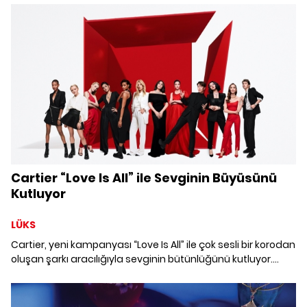
Cartier “Love Is All” ile Sevginin Büyüsünü
Kutluyor
LÜKS
Cartier, yeni kampanyası “Love Is All” ile çok sesli bir korodan
oluşan şarkı aracılığıyla sevginin bütünlüğünü kutluyor.
Evrensel ve zamansız sevgiyi kutlayan bir vizyonu temsil
eden kampanya, bu sevgiyi sevinç ve cömertlik ruhuyla
paylaşmayı amaçlıyor.