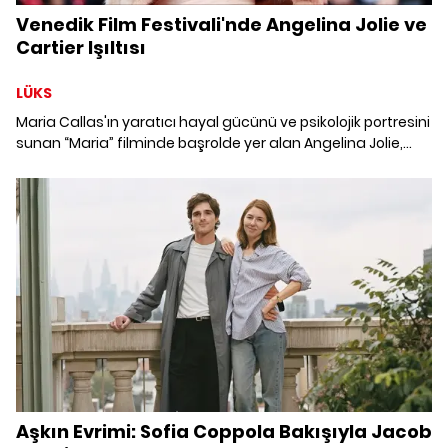
Venedik Film Festivali'nde Angelina Jolie ve
Cartier Işıltısı
LÜKS
Maria Callas'ın yaratıcı hayal gücünü ve psikolojik portresini
sunan “Maria” filminde başrolde yer alan Angelina Jolie,
Venedik Film Festivali'nin kırmızı halısında Cartier
koleksiyonundan tarihi mücevherler tercih etti.
Aşkın Evrimi: Sofia Coppola Bakışıyla Jacob