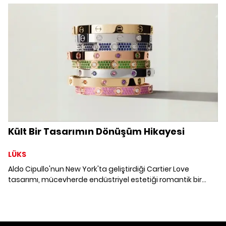
hareketinden ilham alan yeni tasarımıyla yeniden
yorumluyor.
Kült Bir Tasarımın Dönüşüm Hikayesi
LÜKS
Aldo Cipullo'nun New York'ta geliştirdiği Cartier Love
tasarımı, mücevherde endüstriyel estetiği romantik bir
anlatıyla buluşturan dönüm noktalarından biri olsa gerek.
Aradan geçen yarım yüzyılın ardından aynı yaklaşım, bu
kez renkli değerli taşlarla şekillenen yeni bir yorumla
güncelleniyor.