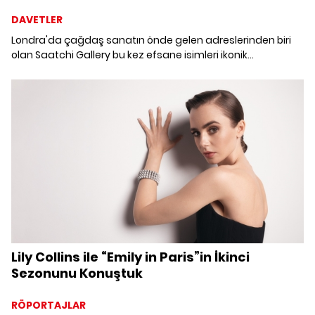
DAVETLER
Londra'da çağdaş sanatın önde gelen adreslerinden biri
olan Saatchi Gallery bu kez efsane isimleri ikonik
tasarımlarla buluşturan bir sergiye ev sahipliği yaptı. Studio
7 by Cartier adlı portre sergisi markanın ikonik yedi saat ve
mücevher koleksiyonunun hikayesini fotoğraflar
aracılığıyla sanatseverlerle buluşturdu.
Lily Collins ile “Emily in Paris”in İkinci
Sezonunu Konuştuk
RÖPORTAJLAR