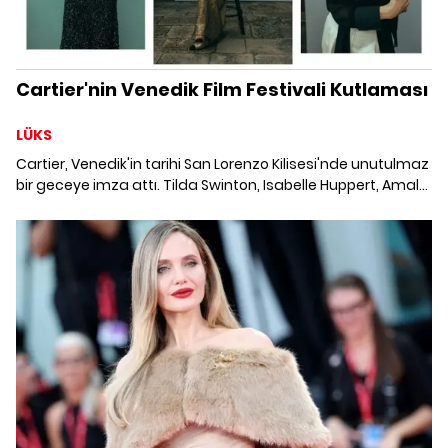
Cartier'nin Venedik Film Festivali Kutlaması
LÜKS
Cartier, Venedik'in tarihi San Lorenzo Kilisesi'nde unutulmaz
bir geceye imza attı. Tilda Swinton, Isabelle Huppert, Amal
Clooney ve daha pek çok ünlü isimin katıldığı Maria Callas'a
ithafen düzenlenen akşamda, İtalyan sinemasının ve
müziğinin ihtişamı kutlandı.