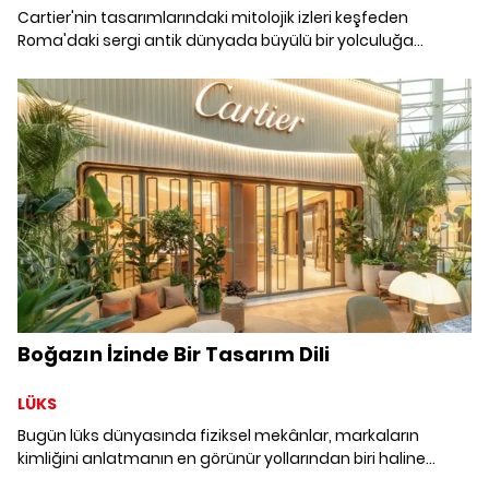
Cartier'nin tasarımlarındaki mitolojik izleri keşfeden
Roma'daki sergi antik dünyada büyülü bir yolculuğa
çıkarıyor.
Boğazın İzinde Bir Tasarım Dili
LÜKS
Bugün lüks dünyasında fiziksel mekânlar, markaların
kimliğini anlatmanın en görünür yollarından biri haline
geliyor. Cartier de İstinyePark'taki butiğini, Boğaz'ın ışığı ve