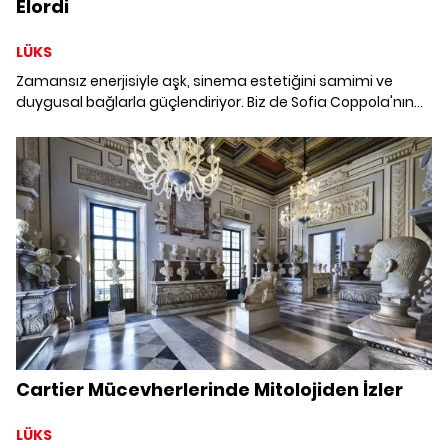
Elordi
LÜKS
Zamansız enerjisiyle aşk, sinema estetiğini samimi ve
duygusal bağlarla güçlendiriyor. Biz de Sofia Coppola'nın
sinematografik bakışıyla Jacob Elordi'yi yeniden bir araya
getiren bir açıda, şehrin ruhunu ve insan ilişkilerinin inceliğini
keşfeden bir yolculuğa çıkıyoruz.
Cartier Mücevherlerinde Mitolojiden İzler
LÜKS