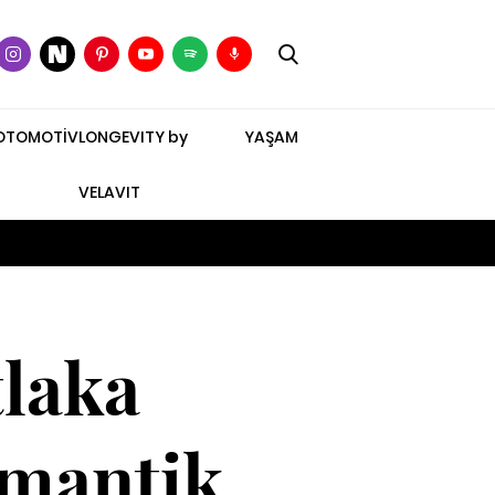
OTOMOTİV
LONGEVITY by
YAŞAM
VELAVIT
laka
omantik