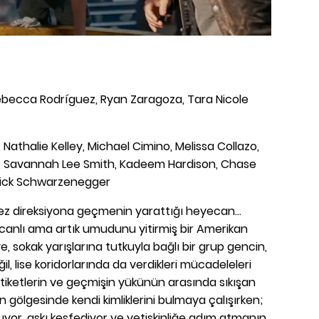
Rebecca Rodríguez, Ryan Zaragoza, Tara Nicole
, Nathalie Kelley, Michael Cimino, Melissa Collazo,
h, Savannah Lee Smith, Kadeem Hardison, Chase
trick Schwarzenegger
 ilk kez direksiyona geçmenin yarattığı heyecan...
 canlı ama artık umudunu yitirmiş bir Amerikan
, sokak yarışlarına tutkuyla bağlı bir grup gencin,
l, lise koridorlarında da verdikleri mücadeleleri
, etiketlerin ve geçmişin yükünün arasında sıkışan
n gölgesinde kendi kimliklerini bulmaya çalışırken;
uyor, aşkı keşfediyor ve yetişkinliğe adım atmanın