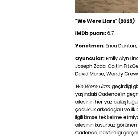
"
We Were Liars
" (2025)
IMDb puanı:
6.7
Yönetmen:
Erica Dunton,
Oyuncular:
Emily Alyn Li
Joseph Zada, Caitlin FitzG
David Morse, Wendy Crew
We Were Liars
, geçirdiği 
yaşındaki Cadence'in geçmiş
ailesinin her yaz buluştu
çocukluk arkadaşları ve ilk a
ilgili kimse tek kelime etmiy
ailesinin kusursuz görünen 
Cadence, bastırdığı gerçek