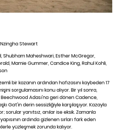
 Nzingha Stewart
nd, Shubham Maheshwari, Esther McGregor,
erald, Mamie Gummer, Candice King, Rahul Kohli,
son
gizemli bir kazanın ardından hafızasını kaybeden 17
ini sorgulamasını konu alıyor. Bir yıl sonra,
ğu Beechwood Adası'na geri dönen Cadence,
şkı Gat'in derin sessizliğiyle karşılaşıyor. Kazayla
or; sorular yanıtsız, anılar ise eksik. Zamanla
yapısının ardında gizlenen sırları fark eden
lerle yüzleşmek zorunda kalıyor.