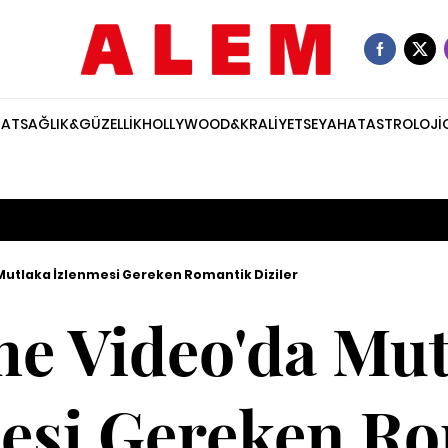
NAT
SAĞLIK&GÜZELLİK
HOLLYWOOD&KRALİYET
SEYAHAT
ASTROLOJİ
Mutlaka İzlenmesi Gereken Romantik Diziler
me Video'da Mut
esi Gereken R