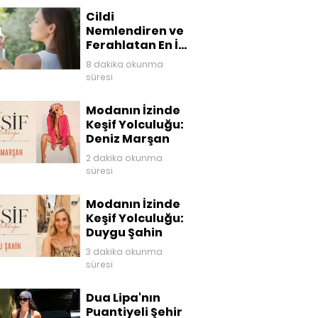
Cildi
Nemlendiren ve
Ferahlatan En İyi
Yüz Mistleri
8 dakika okunma
süresi
Modanın İzinde
Keşif Yolculuğu:
Deniz Marşan
2 dakika okunma
süresi
Modanın İzinde
Keşif Yolculuğu:
Duygu Şahin
3 dakika okunma
süresi
Dua Lipa'nın
Puantiyeli Şehir