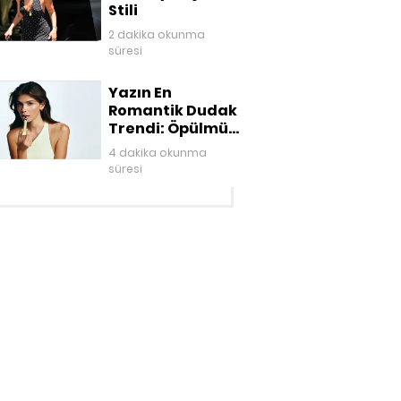
Stili
2 dakika okunma
süresi
Yazın En
Romantik Dudak
Trendi: Öpülmüş
Dudaklar
4 dakika okunma
süresi