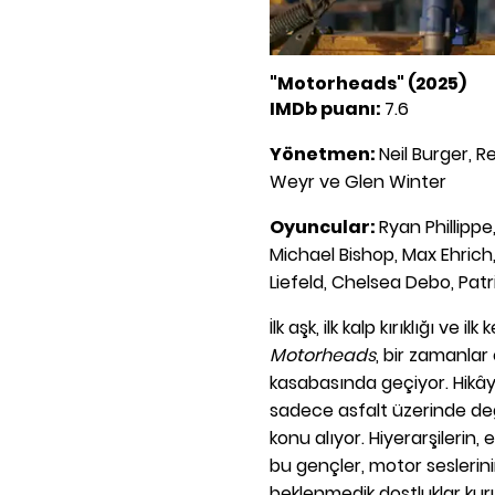
"Motorheads" (2025)
IMDb puanı:
7.6
Yönetmen:
Neil Burger, 
Weyr ve Glen Winter
Oyuncular:
Ryan Phillippe
Michael Bishop, Max Ehric
Liefeld, Chelsea Debo, Pa
İlk aşk, ilk kalp kırıklığı ve
Motorheads
, bir zamanlar
kasabasında geçiyor. Hikâye
sadece asfalt üzerinde deği
konu alıyor. Hiyerarşilerin
bu gençler, motor seslerini
beklenmedik dostluklar kur