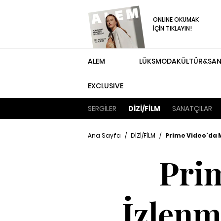
ONLINE OKUMAK
İÇİN TIKLAYIN!
ALEM
LÜKS
MODA
KÜLTÜR&SA
EXCLUSIVE
SERGİLER
DİZİ/FİLM
SANATÇILAR
Ana Sayfa
/
DİZİ/FİLM
/
Prime Video'da 
Pri
İzlenm