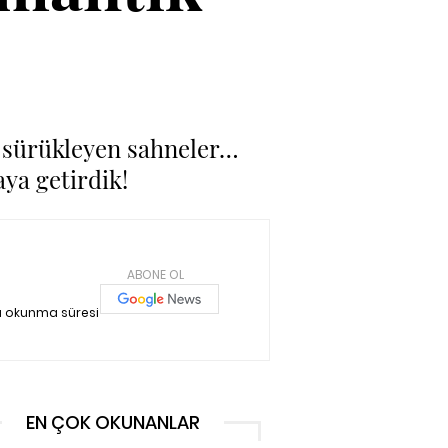
e sürükleyen sahneler…
aya getirdik!
ABONE OL
a okunma süresi
EN ÇOK OKUNANLAR