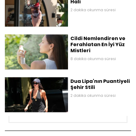
Hali
2 dakika okunma süresi
Cildi Nemlendiren ve
Ferahlatan En İyi Yüz
Mistleri
8 dakika okunma süresi
Dua Lipa'nın Puantiyeli
Şehir Stili
2 dakika okunma süresi