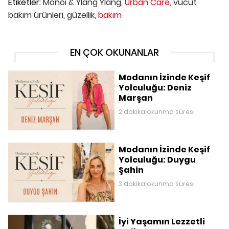
Etiketler:
Monoi & Ylang Ylang,
Urban Care,
vücut
bakım ürünleri,
güzellik,
bakım
EN ÇOK OKUNANLAR
Modanın İzinde Keşif
Yolculuğu: Deniz
Marşan
2 dakika okunma süresi
Modanın İzinde Keşif
Yolculuğu: Duygu
Şahin
3 dakika okunma süresi
İyi Yaşamın Lezzetli