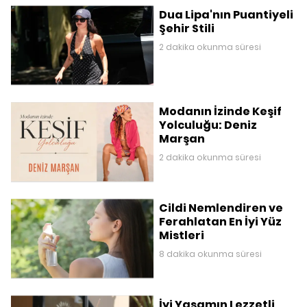
Dua Lipa'nın Puantiyeli
Şehir Stili
2 dakika okunma süresi
Modanın İzinde Keşif
Yolculuğu: Deniz
Marşan
2 dakika okunma süresi
Cildi Nemlendiren ve
Ferahlatan En İyi Yüz
Mistleri
8 dakika okunma süresi
İyi Yaşamın Lezzetli