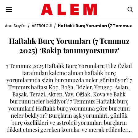
Ana Sayfa
/
ASTROLOJİ
/
Haftalık Burç Yorumları (7 Temmuz 20
Haftalık Burç Yorumları (7 Temmuz
2025) ‘Rakip tanımıyorsunuz'
7 Temmuz 2025 Haftalık Burç Yorumları; Filiz Özkol
tarafından kaleme alınan haftalık burç
yorumlarında sizin burcunuzda neler görünüyor? 7
Temmuz haftası Koç, Boğa, İkizler, Yengeç, Aslan,
Başak, Terazi, Akrep, Yay, Oğlak, Kova ve Balık
burcunu neler bekliyor? 7 Temmuz Haftalık burç
yorumları! Haftalık burç yorumuna göre burcunu
neler bekliyor? Burçların aşk yorumları, günlük
burç özellikleri ve astroloji yorumları burçların
dikkat etmesi gereken konular ve merak edilenler…