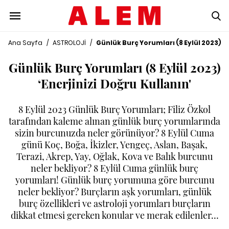
Ana Sayfa
/
ASTROLOJİ
/
Günlük Burç Yorumları (8 Eylül 2023) ‘E
Günlük Burç Yorumları (8 Eylül 2023)
‘Enerjinizi Doğru Kullanın'
8 Eylül 2023 Günlük Burç Yorumları; Filiz Özkol
tarafından kaleme alınan günlük burç yorumlarında
sizin burcunuzda neler görünüyor? 8 Eylül Cuma
günü Koç, Boğa, İkizler, Yengeç, Aslan, Başak,
Terazi, Akrep, Yay, Oğlak, Kova ve Balık burcunu
neler bekliyor? 8 Eylül Cuma günlük burç
yorumları! Günlük burç yorumuna göre burcunu
neler bekliyor? Burçların aşk yorumları, günlük
burç özellikleri ve astroloji yorumları burçların
dikkat etmesi gereken konular ve merak edilenler…