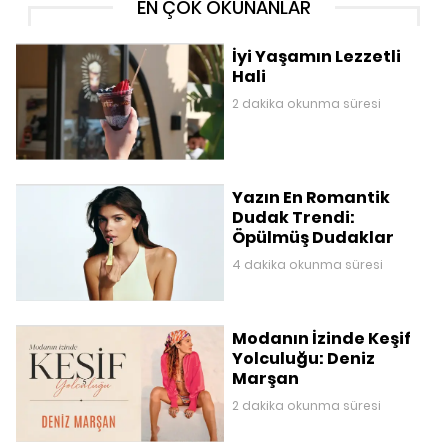
EN ÇOK OKUNANLAR
İyi Yaşamın Lezzetli
Hali
2 dakika okunma süresi
Yazın En Romantik
Dudak Trendi:
Öpülmüş Dudaklar
4 dakika okunma süresi
Modanın İzinde Keşif
Yolculuğu: Deniz
Marşan
2 dakika okunma süresi