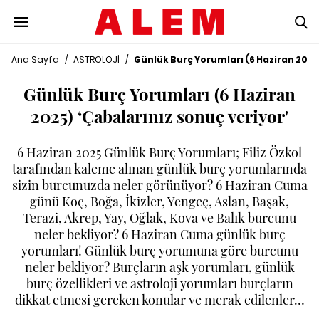
Ana Sayfa
/
ASTROLOJİ
/
Günlük Burç Yorumları (6 Haziran 2025
Günlük Burç Yorumları (6 Haziran
2025) ‘Çabalarınız sonuç veriyor'
6 Haziran 2025 Günlük Burç Yorumları; Filiz Özkol
tarafından kaleme alınan günlük burç yorumlarında
sizin burcunuzda neler görünüyor? 6 Haziran Cuma
günü Koç, Boğa, İkizler, Yengeç, Aslan, Başak,
Terazi, Akrep, Yay, Oğlak, Kova ve Balık burcunu
neler bekliyor? 6 Haziran Cuma günlük burç
yorumları! Günlük burç yorumuna göre burcunu
neler bekliyor? Burçların aşk yorumları, günlük
burç özellikleri ve astroloji yorumları burçların
dikkat etmesi gereken konular ve merak edilenler…