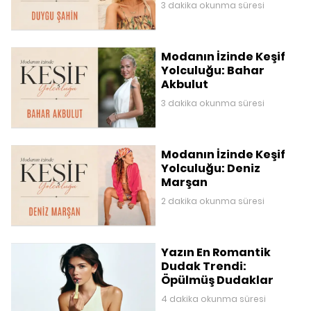
3 dakika okunma süresi
Modanın İzinde Keşif
Yolculuğu: Bahar
Akbulut
3 dakika okunma süresi
Modanın İzinde Keşif
Yolculuğu: Deniz
Marşan
2 dakika okunma süresi
Yazın En Romantik
Dudak Trendi:
Öpülmüş Dudaklar
4 dakika okunma süresi