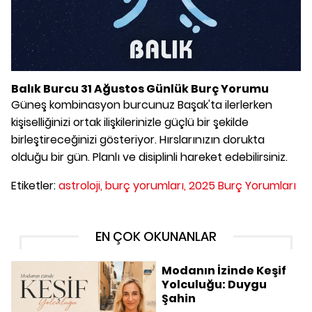
Balık Burcu 31 Ağustos Günlük Burç Yorumu
Güneş kombinasyon burcunuz Başak'ta ilerlerken
kişiselliğinizi ortak ilişkilerinizle güçlü bir şekilde
birleştireceğinizi gösteriyor. Hırslarınızın dorukta
olduğu bir gün. Planlı ve disiplinli hareket edebilirsiniz.
Etiketler:
astroloji,
burç yorumları,
2025 Burç Yorumları
EN ÇOK OKUNANLAR
Modanın İzinde Keşif
Yolculuğu: Duygu
Şahin