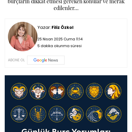
burçların dikkat etmesi gereken konular ve merak
edilenler…
Yazar:
Filiz Özkol
25 Nisan 2025 Cuma 11:14
5 dakika okunma süresi
ABONE OL