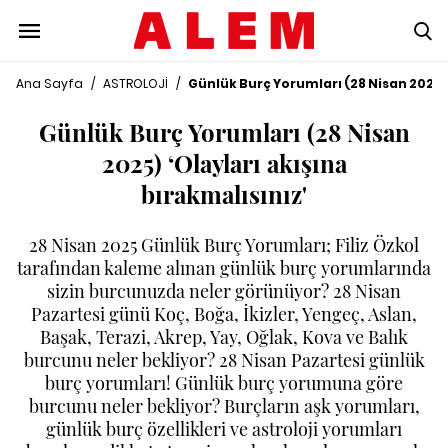
Ana Sayfa
/
ASTROLOJİ
/
Günlük Burç Yorumları (28 Nisan 2025) 
Günlük Burç Yorumları (28 Nisan
2025) ‘Olayları akışına
bırakmalısınız'
28 Nisan 2025 Günlük Burç Yorumları; Filiz Özkol
tarafından kaleme alınan günlük burç yorumlarında
sizin burcunuzda neler görünüyor? 28 Nisan
Pazartesi günü Koç, Boğa, İkizler, Yengeç, Aslan,
Başak, Terazi, Akrep, Yay, Oğlak, Kova ve Balık
burcunu neler bekliyor? 28 Nisan Pazartesi günlük
burç yorumları! Günlük burç yorumuna göre
burcunu neler bekliyor? Burçların aşk yorumları,
günlük burç özellikleri ve astroloji yorumları