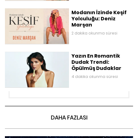
Modanın İzinde Keşif
Yolculuğu: Deniz
Marşan
2 dakika okunma süresi
Yazın En Romantik
Dudak Trendi:
Öpülmüş Dudaklar
4 dakika okunma süresi
DAHA FAZLASI