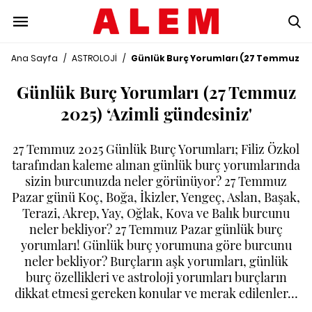
Ana Sayfa
/
ASTROLOJİ
/
Günlük Burç Yorumları (27 Temmuz 202
Günlük Burç Yorumları (27 Temmuz
2025) ‘Azimli gündesiniz'
27 Temmuz 2025 Günlük Burç Yorumları; Filiz Özkol
tarafından kaleme alınan günlük burç yorumlarında
sizin burcunuzda neler görünüyor? 27 Temmuz
Pazar günü Koç, Boğa, İkizler, Yengeç, Aslan, Başak,
Terazi, Akrep, Yay, Oğlak, Kova ve Balık burcunu
neler bekliyor? 27 Temmuz Pazar günlük burç
yorumları! Günlük burç yorumuna göre burcunu
neler bekliyor? Burçların aşk yorumları, günlük
burç özellikleri ve astroloji yorumları burçların
dikkat etmesi gereken konular ve merak edilenler…