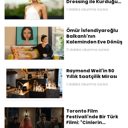
Dressing ile Kurduğu
Mitolojik Gardırop
1 dakika okunma süresi
Ömür İsfendiyaroğlu
Balkanlı'nın
Kaleminden Eve Dönüş
11 dakika okunma süresi
Raymond Weil'in 50
Yıllık Saatçilik Mirası
1 dakika okunma süresi
Toronto Film
Festivali'nde Bir Türk
Filmi: “Cinlerin