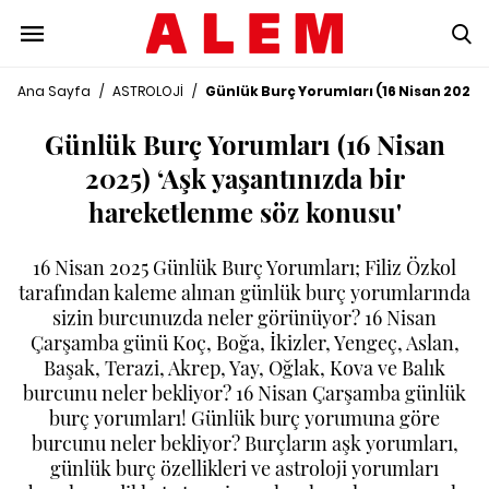
Ana Sayfa
/
ASTROLOJİ
/
Günlük Burç Yorumları (16 Nisan 2025)
Günlük Burç Yorumları (16 Nisan
2025) ‘Aşk yaşantınızda bir
hareketlenme söz konusu'
16 Nisan 2025 Günlük Burç Yorumları; Filiz Özkol
tarafından kaleme alınan günlük burç yorumlarında
sizin burcunuzda neler görünüyor? 16 Nisan
Çarşamba günü Koç, Boğa, İkizler, Yengeç, Aslan,
Başak, Terazi, Akrep, Yay, Oğlak, Kova ve Balık
burcunu neler bekliyor? 16 Nisan Çarşamba günlük
burç yorumları! Günlük burç yorumuna göre
burcunu neler bekliyor? Burçların aşk yorumları,
günlük burç özellikleri ve astroloji yorumları