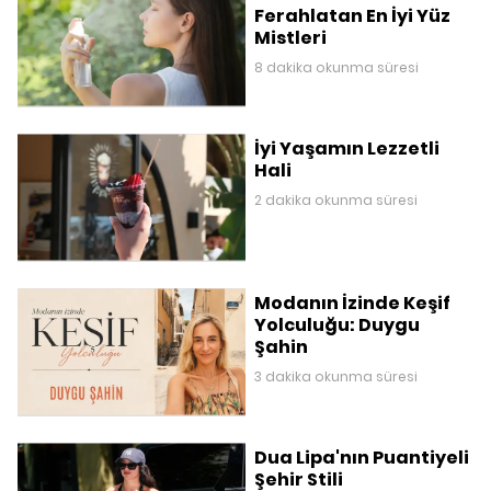
Ferahlatan En İyi Yüz
Mistleri
8 dakika okunma süresi
İyi Yaşamın Lezzetli
Hali
2 dakika okunma süresi
Modanın İzinde Keşif
Yolculuğu: Duygu
Şahin
3 dakika okunma süresi
Dua Lipa'nın Puantiyeli
Şehir Stili