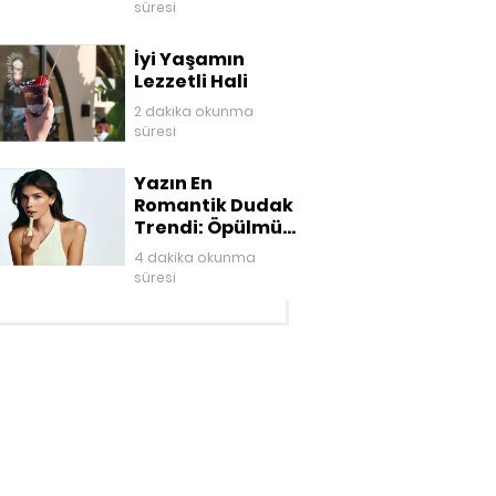
süresi
İyi Yaşamın
Lezzetli Hali
2 dakika okunma
süresi
Yazın En
Romantik Dudak
Trendi: Öpülmüş
Dudaklar
4 dakika okunma
süresi