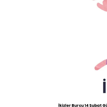
İkizler Burcu
14 Şubat
G