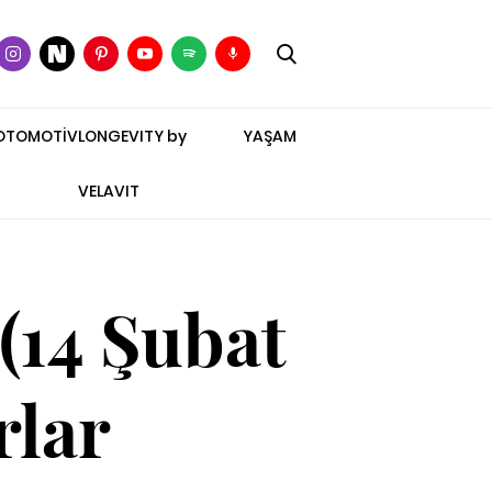
OTOMOTİV
LONGEVITY by
YAŞAM
VELAVIT
(14 Şubat
rlar