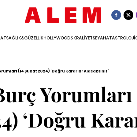
NAT
SAĞLIK&GÜZELLİK
HOLLYWOOD&KRALİYET
SEYAHAT
ASTROLOJİ
rumları (14 Şubat 2024) ‘Doğru Kararlar Alacaksınız'
urç Yorumları 
4) ‘Doğru Kara