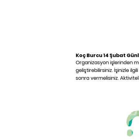
Koç Burcu
14 Şubat
Günl
Organizasyon işlerinden mü
geliştirebilirsiniz. İşinizle i
sonra vermelisiniz. Aktivi