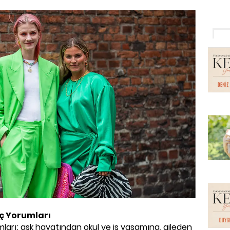
ç Yorumları
ları; aşk hayatından okul ve iş yaşamına, aileden