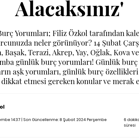
Alacaksınız'
urç Yorumları; Filiz Özkol tarafından ka
urcunuzda neler görünüyor? 14 Şubat Çar
n, Başak, Terazi, Akrep, Yay, Oğlak, Kova 
şamba günlük burç yorumları! Günlük bur
rın aşk yorumları, günlük burç özellikleri
 dikkat etmesi gereken konular ve merak 
ol
embe 14:37 | Son Güncellenme:
8 Şubat 2024 Perşembe
6 daki
süresi