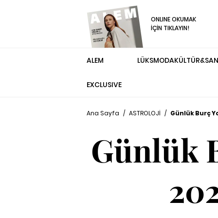
ONLINE OKUMAK
İÇİN TIKLAYIN!
ALEM
LÜKS
MODA
KÜLTÜR&SA
EXCLUSIVE
Ana Sayfa
/
ASTROLOJİ
/
Günlük Burç Yo
Günlük B
202