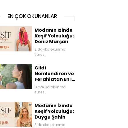
EN ÇOK OKUNANLAR
Modanın İzinde
Keşif Yolculuğu:
Deniz Marşan
2 dakika okunma
süresi
Cildi
Nemlendiren ve
Ferahlatan En İyi
Yüz Mistleri
8 dakika okunma
süresi
Modanın İzinde
Keşif Yolculuğu:
Duygu Şahin
3 dakika okunma