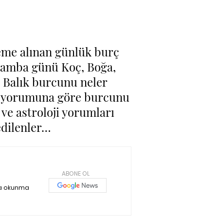
leme alınan günlük burç
şamba günü Koç, Boğa,
ve Balık burcunu neler
ç yorumuna göre burcunu
 ve astroloji yorumları
edilenler…
ABONE OL
ka okunma