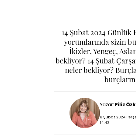
14 Şubat 2024 Günlük B
yorumlarında sizin b
İkizler, Yengeç, Asla
bekliyor? 14 Şubat Çar
neler bekliyor? Burçla
burçların
Yazar:
Filiz Özk
8 Şubat 2024 Perş
14:42