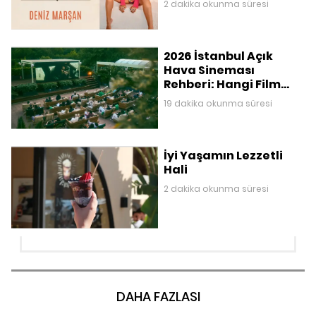
2 dakika okunma süresi
2026 İstanbul Açık
Hava Sineması
Rehberi: Hangi Film
Nerede Gösteriliyor?
19 dakika okunma süresi
İyi Yaşamın Lezzetli
Hali
2 dakika okunma süresi
DAHA FAZLASI