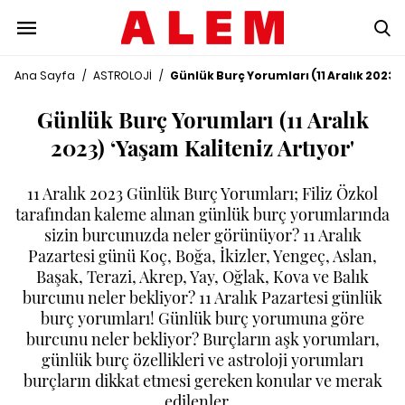
Ana Sayfa
/
ASTROLOJİ
/
Günlük Burç Yorumları (11 Aralık 2023) 
Günlük Burç Yorumları (11 Aralık
2023) ‘Yaşam Kaliteniz Artıyor'
11 Aralık 2023 Günlük Burç Yorumları; Filiz Özkol
tarafından kaleme alınan günlük burç yorumlarında
sizin burcunuzda neler görünüyor? 11 Aralık
Pazartesi günü Koç, Boğa, İkizler, Yengeç, Aslan,
Başak, Terazi, Akrep, Yay, Oğlak, Kova ve Balık
burcunu neler bekliyor? 11 Aralık Pazartesi günlük
burç yorumları! Günlük burç yorumuna göre
burcunu neler bekliyor? Burçların aşk yorumları,
günlük burç özellikleri ve astroloji yorumları
burçların dikkat etmesi gereken konular ve merak
edilenler…