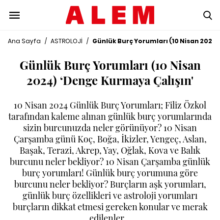
Ana Sayfa
/
ASTROLOJİ
/
Günlük Burç Yorumları (10 Nisan 2024
Günlük Burç Yorumları (10 Nisan
2024) ‘Denge Kurmaya Çalışın'
10 Nisan 2024 Günlük Burç Yorumları; Filiz Özkol
tarafından kaleme alınan günlük burç yorumlarında
sizin burcunuzda neler görünüyor? 10 Nisan
Çarşamba günü Koç, Boğa, İkizler, Yengeç, Aslan,
Başak, Terazi, Akrep, Yay, Oğlak, Kova ve Balık
burcunu neler bekliyor? 10 Nisan Çarşamba günlük
burç yorumları! Günlük burç yorumuna göre
burcunu neler bekliyor? Burçların aşk yorumları,
günlük burç özellikleri ve astroloji yorumları
burçların dikkat etmesi gereken konular ve merak
edilenler…