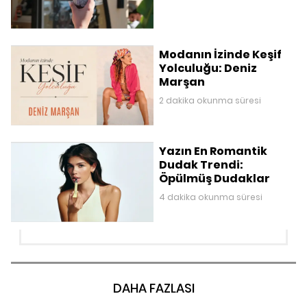
Modanın İzinde Keşif
Yolculuğu: Deniz
Marşan
2 dakika okunma süresi
Yazın En Romantik
Dudak Trendi:
Öpülmüş Dudaklar
4 dakika okunma süresi
DAHA FAZLASI