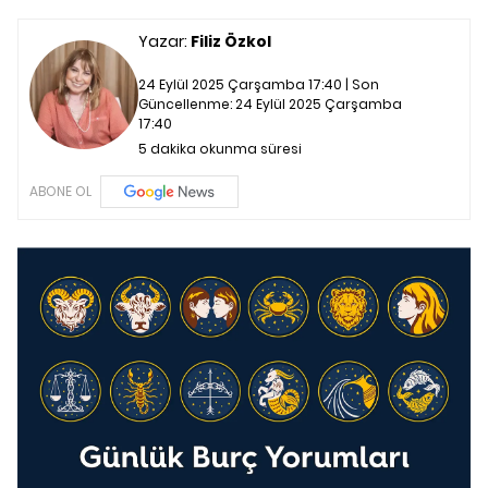
Yazar:
Filiz Özkol
24 Eylül 2025 Çarşamba 17:40 | Son
Güncellenme:
24 Eylül 2025 Çarşamba
17:40
5 dakika okunma süresi
ABONE OL