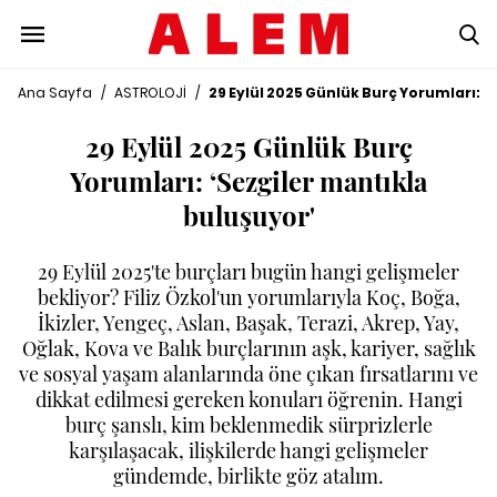
Ana Sayfa
/
ASTROLOJİ
/
29 Eylül 2025 Günlük Burç Yorumları: ‘
29 Eylül 2025 Günlük Burç
Yorumları: ‘Sezgiler mantıkla
buluşuyor'
29 Eylül 2025'te burçları bugün hangi gelişmeler
bekliyor? Filiz Özkol'un yorumlarıyla Koç, Boğa,
İkizler, Yengeç, Aslan, Başak, Terazi, Akrep, Yay,
Oğlak, Kova ve Balık burçlarının aşk, kariyer, sağlık
ve sosyal yaşam alanlarında öne çıkan fırsatlarını ve
dikkat edilmesi gereken konuları öğrenin. Hangi
burç şanslı, kim beklenmedik sürprizlerle
karşılaşacak, ilişkilerde hangi gelişmeler
gündemde, birlikte göz atalım.