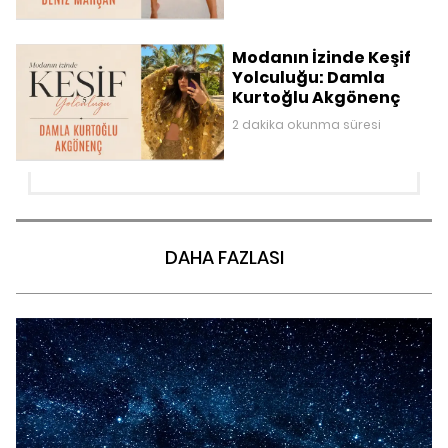
Modanın İzinde Keşif
Yolculuğu: Damla
Kurtoğlu Akgönenç
2 dakika okunma süresi
DAHA FAZLASI