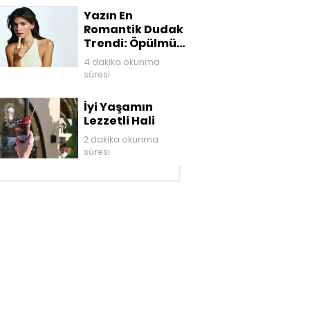
Yazın En
Romantik Dudak
Trendi: Öpülmüş
Dudaklar
4 dakika okunma
süresi
İyi Yaşamın
Lezzetli Hali
2 dakika okunma
süresi