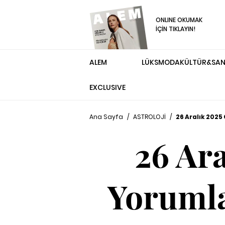
ONLINE OKUMAK
İÇİN TIKLAYIN!
ALEM
LÜKS
MODA
KÜLTÜR&SA
EXCLUSIVE
Ana Sayfa
/
ASTROLOJİ
/
26 Aralık 2025
26 Ar
Yorumla