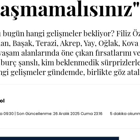
aşmamalısınız"
rı bugün hangi gelişmeler bekliyor? Filiz Ö
lan, Başak, Terazi, Akrep, Yay, Oğlak, Kova
 yaşam alanlarında öne çıkan fırsatlarını 
burç şanslı, kim beklenmedik sürprizlerle 
ngi gelişmeler gündemde, birlikte göz atal
ol
a 09:30 | Son Güncellenme:
26 Aralık 2025 Cuma 23:16
5 dakika okunm