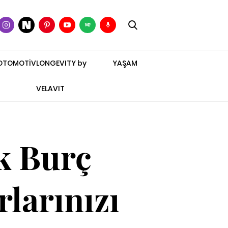
OTOMOTİV
LONGEVITY by
YAŞAM
VELAVIT
k Burç
larınızı