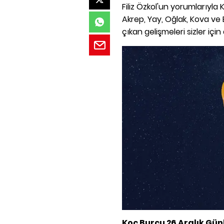
Filiz Özkol'un yorumlarıyla K
Akrep, Yay, Oğlak, Kova ve 
çıkan gelişmeleri sizler için 
Koç Burcu 26 Aralık Gü