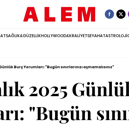
NAT
SAĞLIK&GÜZELLİK
HOLLYWOOD&KRALİYET
SEYAHAT
ASTROLOJİ
 Günlük Burç Yorumları: "Bugün sınırlarınızı aşmamalısınız"
alık 2025 Günlü
rı: "Bugün sınır