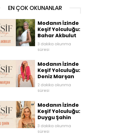
EN ÇOK OKUNANLAR
Modanın İzinde
Keşif Yolculuğu:
Bahar Akbulut
3 dakika okunma
süresi
Modanın İzinde
Keşif Yolculuğu:
Deniz Marşan
2 dakika okunma
süresi
Modanın İzinde
Keşif Yolculuğu:
Duygu Şahin
3 dakika okunma
süresi