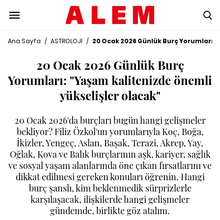
Ana Sayfa
/
ASTROLOJİ
/
20 Ocak 2026 Günlük Burç Yorumları: "
20 Ocak 2026 Günlük Burç
Yorumları: "Yaşam kalitenizde önemli
yükselişler olacak"
20 Ocak 2026'da burçları bugün hangi gelişmeler
bekliyor? Filiz Özkol'un yorumlarıyla Koç, Boğa,
İkizler, Yengeç, Aslan, Başak, Terazi, Akrep, Yay,
Oğlak, Kova ve Balık burçlarının aşk, kariyer, sağlık
ve sosyal yaşam alanlarında öne çıkan fırsatlarını ve
dikkat edilmesi gereken konuları öğrenin. Hangi
burç şanslı, kim beklenmedik sürprizlerle
karşılaşacak, ilişkilerde hangi gelişmeler
gündemde, birlikte göz atalım.