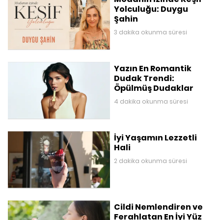
Yolculuğu: Duygu
Şahin
3 dakika okunma süresi
Yazın En Romantik
Dudak Trendi:
Öpülmüş Dudaklar
4 dakika okunma süresi
İyi Yaşamın Lezzetli
Hali
2 dakika okunma süresi
Cildi Nemlendiren ve
Ferahlatan En İyi Yüz