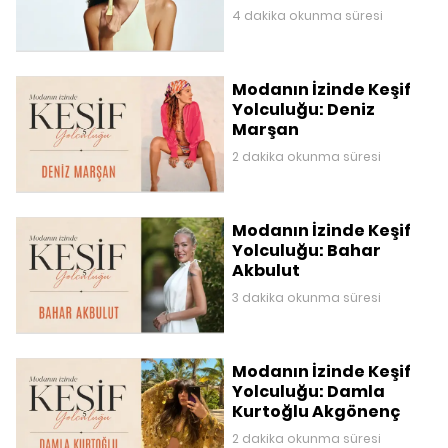
4 dakika okunma süresi
Modanın İzinde Keşif
Yolculuğu: Deniz
Marşan
2 dakika okunma süresi
Modanın İzinde Keşif
Yolculuğu: Bahar
Akbulut
3 dakika okunma süresi
Modanın İzinde Keşif
Yolculuğu: Damla
Kurtoğlu Akgönenç
2 dakika okunma süresi