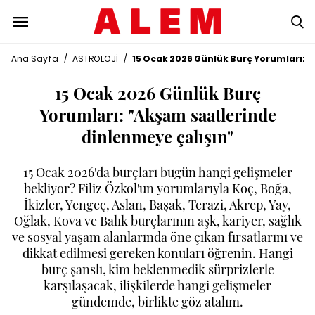
Ana Sayfa
/
ASTROLOJİ
/
15 Ocak 2026 Günlük Burç Yorumları: 
15 Ocak 2026 Günlük Burç
Yorumları: "Akşam saatlerinde
dinlenmeye çalışın"
15 Ocak 2026'da burçları bugün hangi gelişmeler
bekliyor? Filiz Özkol'un yorumlarıyla Koç, Boğa,
İkizler, Yengeç, Aslan, Başak, Terazi, Akrep, Yay,
Oğlak, Kova ve Balık burçlarının aşk, kariyer, sağlık
ve sosyal yaşam alanlarında öne çıkan fırsatlarını ve
dikkat edilmesi gereken konuları öğrenin. Hangi
burç şanslı, kim beklenmedik sürprizlerle
karşılaşacak, ilişkilerde hangi gelişmeler
gündemde, birlikte göz atalım.