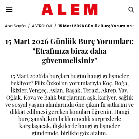
Ana Sayfa
/
ASTROLOJİ
/
15 Mart 2026 Günlük Burç Yorumları: "
15 Mart 2026 Günlük Burç Yorumları:
"Etrafınıza biraz daha
güvenmelisiniz"
15 Mart 2026'da burçları bugün hangi gelişmeler
bekliyor? Filiz Özkol'un yorumlarıyla Koç, Boğa,
İkizler, Yengeç, Aslan, Başak, Terazi, Akrep, Yay,
Oğlak, Kova ve Balık burçlarının aşk, kariyer, sağlık
ve sosyal yaşam alanlarında öne çıkan fırsatlarını ve
dikkat edilmesi gereken konuları öğrenin. Hangi
burç şanslı, kim beklenmedik sürprizlerle
karşılaşacak, ilişkilerde hangi gelişmeler
gündemde, birlikte göz atalım.