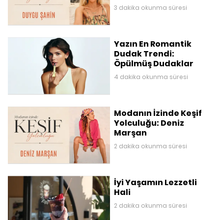
3 dakika okunma süresi
Yazın En Romantik
Dudak Trendi:
Öpülmüş Dudaklar
4 dakika okunma süresi
Modanın İzinde Keşif
Yolculuğu: Deniz
Marşan
2 dakika okunma süresi
İyi Yaşamın Lezzetli
Hali
2 dakika okunma süresi