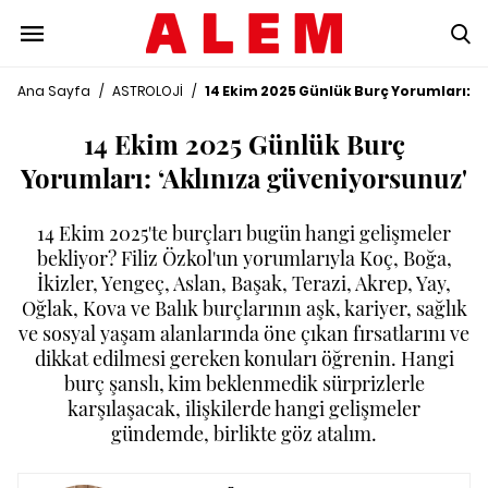
Ana Sayfa
/
ASTROLOJİ
/
14 Ekim 2025 Günlük Burç Yorumları: ‘
14 Ekim 2025 Günlük Burç
Yorumları: ‘Aklınıza güveniyorsunuz'
14 Ekim 2025'te burçları bugün hangi gelişmeler
bekliyor? Filiz Özkol'un yorumlarıyla Koç, Boğa,
İkizler, Yengeç, Aslan, Başak, Terazi, Akrep, Yay,
Oğlak, Kova ve Balık burçlarının aşk, kariyer, sağlık
ve sosyal yaşam alanlarında öne çıkan fırsatlarını ve
dikkat edilmesi gereken konuları öğrenin. Hangi
burç şanslı, kim beklenmedik sürprizlerle
karşılaşacak, ilişkilerde hangi gelişmeler
gündemde, birlikte göz atalım.