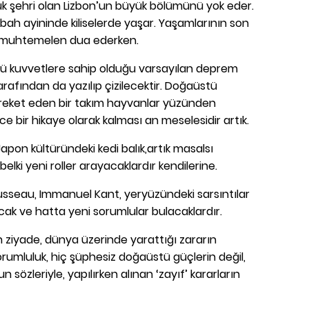
 şehri olan Lizbon’un büyük bölümünü yok eder.
bah ayininde kiliselerde yaşar. Yaşamlarının son
; muhtemelen dua ederken.
ü kuvvetlere sahip olduğu varsayılan deprem
arafından da yazılıp çizilecektir. Doğaüstü
areket eden bir takım hayvanlar yüzünden
ce bir hikaye olarak kalması an meselesidir artık.
apon kültüründeki kedi balık,
artık masalsı
elki yeni roller arayacaklardır kendilerine.
usseau, Immanuel Kant, yeryüzündeki sarsıntılar
ak ve hatta yeni sorumlular bulacaklardır.
 ziyade, dünya üzerinde yarattığı zararın
orumluluk, hiç şüphesiz doğaüstü güçlerin değil,
özleriyle, yapılırken alınan ‘zayıf’ kararların