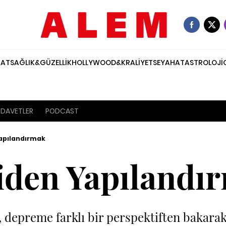
NAT
SAĞLIK&GÜZELLİK
HOLLYWOOD&KRALİYET
SEYAHAT
ASTROLOJİ
DAVETLER
PODCAST
apılandırmak
iden Yapılandı
, depreme farklı bir perspektiften bakar