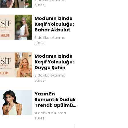
süresi
Modanın İzinde
Keşif Yolculuğu:
Bahar Akbulut
3 dakika okunma
süresi
Modanın İzinde
Keşif Yolculuğu:
Duygu Şahin
3 dakika okunma
süresi
Yazın En
Romantik Dudak
Trendi: Öpülmüş
Dudaklar
4 dakika okunma
süresi