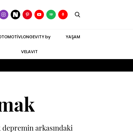
OTOMOTİV
LONGEVITY by
YAŞAM
VELAVIT
rmak
ak depremin arkasındaki