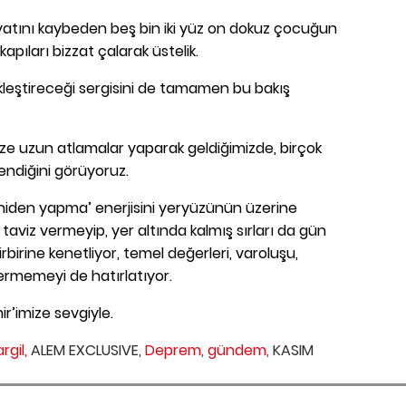
yatını kaybeden beş bin iki yüz on dokuz çocuğun
kapıları bizzat çalarak üstelik.
ekleştireceği sergisini de tamamen bu bakış
 uzun atlamalar yaparak geldiğimizde, birçok
endiğini görüyoruz.
niden yapma’ enerjisini yeryüzünün üzerine
taviz vermeyip, yer altında kalmış sırları da gün
birbirine kenetliyor, temel değerleri, varoluşu,
ermemeyi de hatırlatıyor.
ir’imize sevgiyle.
rgil,
ALEM EXCLUSIVE,
Deprem,
gündem,
KASIM