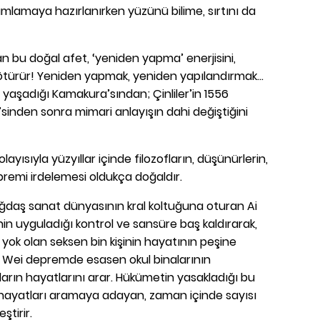
lamaya hazırlanırken yüzünü bilime, sırtını da
n bu doğal afet, ‘yeniden yapma’ enerjisini,
götürür! Yeniden yapmak, yeniden yapılandırmak...
 yaşadığı Kamakura’sından; Çinliler’in 1556
sinden sonra mimari anlayışın dahi değiştiğini
Dolayısıyla yüzyıllar içinde filozofların, düşünürlerin,
premi irdelemesi oldukça doğaldır.
daş sanat dünyasının kral koltuğuna oturan Ai
in uyguladığı kontrol ve sansüre baş kaldırarak,
ok olan seksen bin kişinin hayatının peşine
 Wei depremde esasen okul binalarının
arın hayatlarını arar. Hükümetin yasakladığı bu
an hayatları aramaya adayan, zaman içinde sayısı
ştirir.