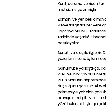
Kant, durumu yeniden tanım
mistisizme çevirmiştir.
Zamanı ve yeri belli olmaya
kuvvetini gittiği her yere 
Japonya’nın 1257 tarihinde
tarihinde yaşadığı Shaanxi’
hatırlayalım...
Sanat, varoluş ile ilgilenir. 
yazarların, sanatçıların de
Günümüze yaklaştıkça, çağ
Wei Wei’nin; Çin hükümetin
2008 Sichuan depreminde y
düştüğünü görürüz. Ai Wei
çökmesiyle yok olan çocukl
arayışı; kendi gibi yok ol
yüzü bulan ekibiyle gerçekle