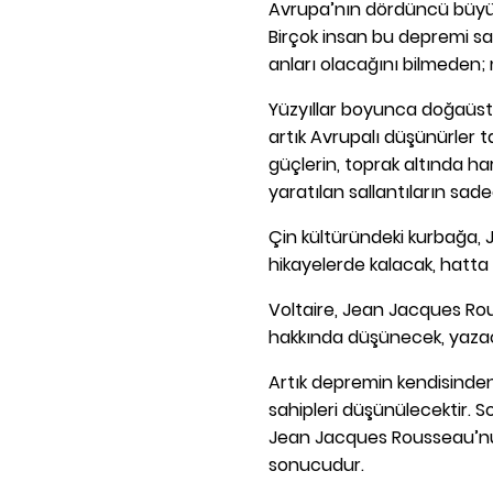
Avrupa’nın dördüncü büyük
Birçok insan bu depremi sa
anları olacağını bilmeden
Yüzyıllar boyunca doğaüst
artık Avrupalı düşünürler t
güçlerin, toprak altında h
yaratılan sallantıların sade
Çin kültüründeki kurbağa, J
hikayelerde kalacak, hatta b
Voltaire, Jean Jacques Ro
hakkında düşünecek, yazac
Artık depremin kendisinden
sahipleri düşünülecektir. S
Jean Jacques Rousseau’nun s
sonucudur.