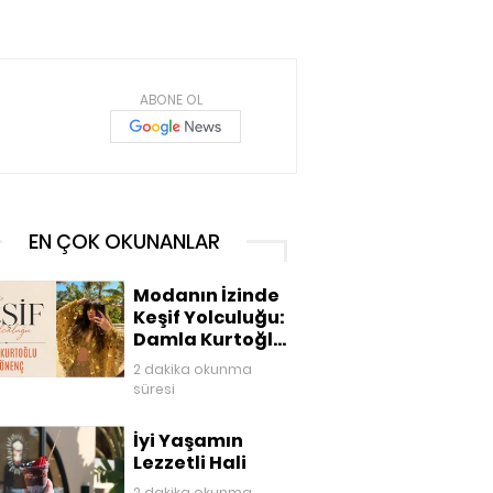
ABONE OL
EN ÇOK OKUNANLAR
Modanın İzinde
Keşif Yolculuğu:
Damla Kurtoğlu
Akgönenç
2 dakika okunma
süresi
İyi Yaşamın
Lezzetli Hali
2 dakika okunma