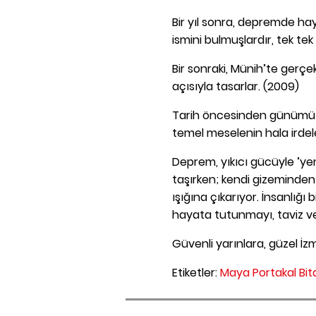
Bir yıl sonra, depremde ha
ismini bulmuşlardır, tek tek 
Bir sonraki, Münih’te gerç
açısıyla tasarlar. (2009)
Tarih öncesinden günümüze
temel meselenin hala irdel
Deprem, yıkıcı gücüyle ’ye
taşırken; kendi gizeminden 
ışığına çıkarıyor. İnsanlığı 
hayata tutunmayı, taviz v
Güvenli yarınlara, güzel İzm
Etiketler:
Maya Portakal Bita