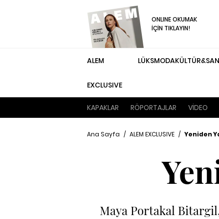
ONLINE OKUMAK
İÇİN TIKLAYIN!
ALEM
LÜKS
MODA
KÜLTÜR&SA
EXCLUSIVE
KAPAKLAR
RÖPORTAJLAR
VİDEO
Ana Sayfa
/
ALEM EXCLUSIVE
/
Yeniden Y
Yen
Maya Portakal Bitargil