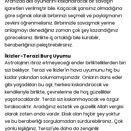
Aranızda akıl oyunlarını kıskandıracak bir savaşın
işaretleri verilmiştir bile. Kaçacak şansınız olmadığına
göre sığınak olarak birbirinizi seçmeli ve paylaşmanın
zevkini öğrenmelisiniz. Birbirinizle savaşmak yerine
anlaşmayı denediğiniz zaman çok şey kazandığınız
göreceksiniz. Birlikte iş ortaklığı bile kurabilir,
beraberliğinizi pekiştirebilirsiniz.
İkizler-Terazi Burç Uyumu
Astrolojinin itiraz etmeyeceği ender birlikteliklerden biri
sizi bekliyor. Terazi ve İkizler'in hava uyumunu hiç bu
kadar yakından solumamışsınızdır. Onların dans eder
gibi yaşadıkları bu aşk, herkesi kıskandıracak ve
kendileriyle birlikte, çevrelerine de hoş güzellikler
yaşatacaklardır. Terazi sizi kıskanmayacak ve özgür
bırakacaktır. Aradığınız estetik ve güzellik Allah vergisi
olarak zaten onda vardır. Eksik olan hiçbir şey yoktur
ve bu beraberliği sorgulamadan sürdürebilirsiniz...Çok
yönlü kişiliğiniz, Terazi'yle daha da zenginlik