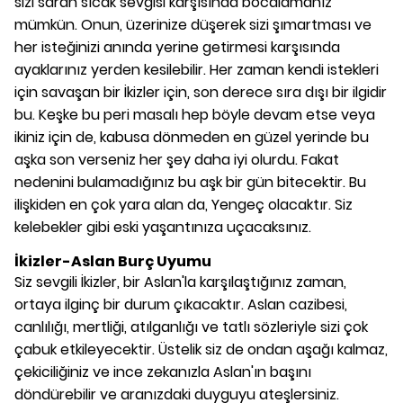
sizi saran sıcak sevgisi karşısında bocalamanız
mümkün. Onun, üzerinize düşerek sizi şımartması ve
her isteğinizi anında yerine getirmesi karşısında
ayaklarınız yerden kesilebilir. Her zaman kendi istekleri
için savaşan bir İkizler için, son derece sıra dışı bir ilgidir
bu. Keşke bu peri masalı hep böyle devam etse veya
ikiniz için de, kabusa dönmeden en güzel yerinde bu
aşka son verseniz her şey daha iyi olurdu. Fakat
nedenini bulamadığınız bu aşk bir gün bitecektir. Bu
ilişkiden en çok yara alan da, Yengeç olacaktır. Siz
kelebekler gibi eski yaşantınıza uçacaksınız.
İkizler-Aslan Burç Uyumu
Siz sevgili İkizler, bir Aslan'la karşılaştığınız zaman,
ortaya ilginç bir durum çıkacaktır. Aslan cazibesi,
canlılığı, mertliği, atılganlığı ve tatlı sözleriyle sizi çok
çabuk etkileyecektir. Üstelik siz de ondan aşağı kalmaz,
çekiciliğiniz ve ince zekanızla Aslan'ın başını
döndürebilir ve aranızdaki duyguyu ateşlersiniz.