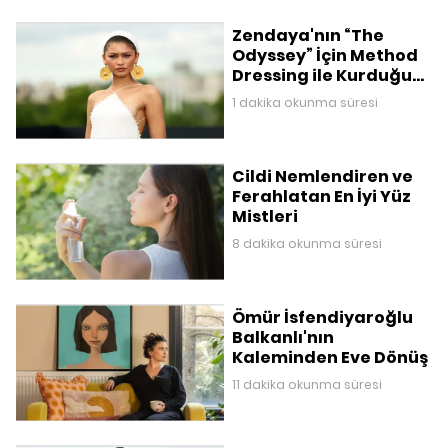
Zendaya'nın “The
Odyssey” İçin Method
Dressing ile Kurduğu
Mitolojik Gardırop
1 dakika okunma süresi
Cildi Nemlendiren ve
Ferahlatan En İyi Yüz
Mistleri
8 dakika okunma süresi
Ömür İsfendiyaroğlu
Balkanlı'nın
Kaleminden Eve Dönüş
11 dakika okunma süresi