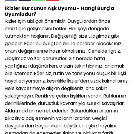
İkizler Burcunun Aşk Uyumu - Hangi Burçla
Uyumludur?
İkizler için akıl çok önemlidir. Duygulardan önce
mantığın gelişmesini bekler. Her şeyi dengede
tutmaktan hoşlanır. Değişkenliği size ulaşılmaz gibi
gelebilir. Eğer bu burçtan biri ile beraber olacaksınız,
onun değişimlerine hazır olmalısınız. Genelde ilgisiz,
ulaşılmaz ve zor görünürler. Siz nerede hata
yaptığınızı düşünürken, o sizin takıntılarınızı anlamak
bile istemez. Eğer siz, rutin ve tansiyonu düşük bir ilişki
hayal ediyorsanız, kesinlikle İkizler'den uzak kalmalısınız.
Hele kaybetmeye alışkın değilseniz, ona sakın
yaklaşmayın. Renkli ve çekici kişilikleri vardır. Ruhlarının
derinliklerinde, dürüstlük kavramıyla sürekli savaşırlar.
Aldatmaktan nefret ederler. Bulundukları ortamın
sıkıcılıyla baş etmenin yollarını ararlar. Geçici
duygulardan hoşlanırken, büyük bir aşkın hayalini
kurmadan da edemezler. İlginç ve oldukça farklı