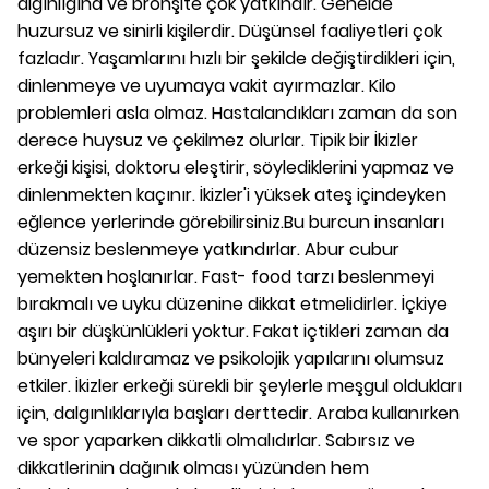
algınlığına ve bronşite çok yatkındır. Genelde
huzursuz ve sinirli kişilerdir. Düşünsel faaliyetleri çok
fazladır. Yaşamlarını hızlı bir şekilde değiştirdikleri için,
dinlenmeye ve uyumaya vakit ayırmazlar. Kilo
problemleri asla olmaz. Hastalandıkları zaman da son
derece huysuz ve çekilmez olurlar. Tipik bir İkizler
erkeği kişisi, doktoru eleştirir, söylediklerini yapmaz ve
dinlenmekten kaçınır. İkizler'i yüksek ateş içindeyken
eğlence yerlerinde görebilirsiniz.Bu burcun insanları
düzensiz beslenmeye yatkındırlar. Abur cubur
yemekten hoşlanırlar. Fast- food tarzı beslenmeyi
bırakmalı ve uyku düzenine dikkat etmelidirler. İçkiye
aşırı bir düşkünlükleri yoktur. Fakat içtikleri zaman da
bünyeleri kaldıramaz ve psikolojik yapılarını olumsuz
etkiler. İkizler erkeği sürekli bir şeylerle meşgul oldukları
için, dalgınlıklarıyla başları derttedir. Araba kullanırken
ve spor yaparken dikkatli olmalıdırlar. Sabırsız ve
dikkatlerinin dağınık olması yüzünden hem