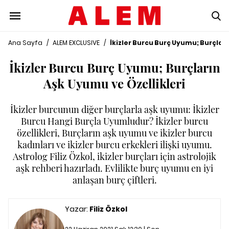
Ana Sayfa
/
ALEM EXCLUSIVE
/
İkizler Burcu Burç Uyumu; Burçları
İkizler Burcu Burç Uyumu; Burçların
Aşk Uyumu ve Özellikleri
İkizler burcunun diğer burçlarla aşk uyumu: İkizler
Burcu Hangi Burçla Uyumludur? İkizler burcu
özellikleri, Burçların aşk uyumu ve ikizler burcu
kadınları ve ikizler burcu erkekleri ilişki uyumu.
Astrolog Filiz Özkol, ikizler burçları için astrolojik
aşk rehberi hazırladı. Evlilikte burç uyumu en iyi
anlaşan burç çiftleri.
Yazar:
Filiz Özkol