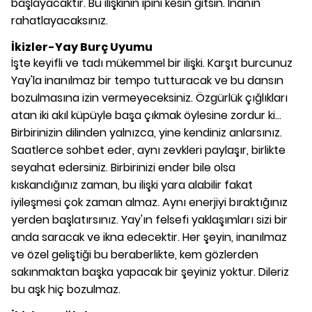
başlayacaktır. Bu ilişkinin ipini kesin gitsin. İnanın
rahatlayacaksınız.
İkizler-Yay Burç Uyumu
İşte keyifli ve tadı mükemmel bir ilişki. Karşıt burcunuz
Yay'la inanılmaz bir tempo tutturacak ve bu dansın
bozulmasına izin vermeyeceksiniz. Özgürlük çığlıkları
atan iki akıl küpüyle başa çıkmak öylesine zordur ki...
Birbirinizin dilinden yalnızca, yine kendiniz anlarsınız.
Saatlerce sohbet eder, aynı zevkleri paylaşır, birlikte
seyahat edersiniz. Birbirinizi ender bile olsa
kıskandığınız zaman, bu ilişki yara alabilir fakat
iyileşmesi çok zaman almaz. Aynı enerjiyi bıraktığınız
yerden başlatırsınız. Yay'ın felsefi yaklaşımları sizi bir
anda saracak ve ikna edecektir. Her şeyin, inanılmaz
ve özel geliştiği bu beraberlikte, kem gözlerden
sakınmaktan başka yapacak bir şeyiniz yoktur. Dileriz
bu aşk hiç bozulmaz.