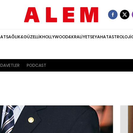
NAT
SAĞLIK&GÜZELLİK
HOLLYWOOD&KRALİYET
SEYAHAT
ASTROLOJİ
DAVETLER
PODCAST