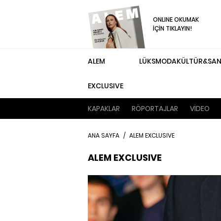
ONLINE OKUMAK
İÇİN TIKLAYIN!
ALEM
LÜKS
MODA
KÜLTÜR&SA
EXCLUSIVE
KAPAKLAR
RÖPORTAJLAR
VİDEO
ANA SAYFA
/
ALEM EXCLUSIVE
ALEM EXCLUSIVE