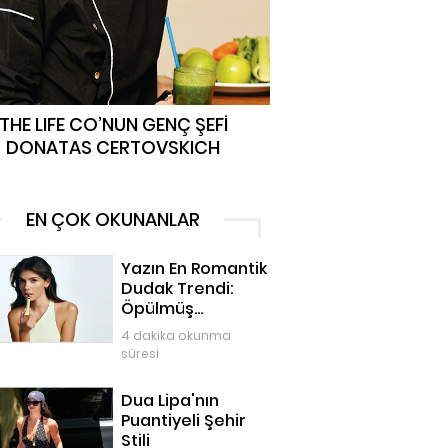
THE LIFE CO’NUN GENÇ ŞEFİ
DONATAS CERTOVSKICH
EN ÇOK OKUNANLAR
Yazın En Romantik
Dudak Trendi:
Öpülmüş
Dudaklar
4 dakika okunma
süresi
Dua Lipa'nın
Puantiyeli Şehir
Stili