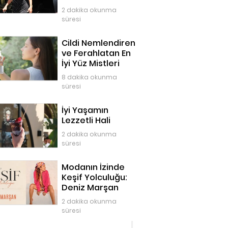
2 dakika okunma
süresi
Cildi Nemlendiren
ve Ferahlatan En
İyi Yüz Mistleri
8 dakika okunma
süresi
İyi Yaşamın
Lezzetli Hali
2 dakika okunma
süresi
Modanın İzinde
Keşif Yolculuğu:
Deniz Marşan
2 dakika okunma
süresi