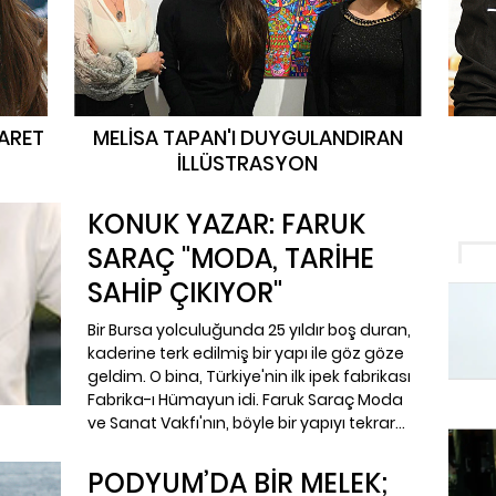
YARET
MELİSA TAPAN'I DUYGULANDIRAN
İLLÜSTRASYON
KONUK YAZAR: FARUK
SARAÇ "MODA, TARİHE
SAHİP ÇIKIYOR"
Bir Bursa yolculuğunda 25 yıldır boş duran,
kaderine terk edilmiş bir yapı ile göz göze
geldim. O bina, Türkiye'nin ilk ipek fabrikası
Fabrika-ı Hümayun idi. Faruk Saraç Moda
ve Sanat Vakfı'nın, böyle bir yapıyı tekrar
yaşayan bir yapı haline getirmek için tüm
restorasyonu üstlenmesi, binanın yeniden
PODYUM’DA BİR MELEK;
küllerinden doğduğunu görmek bana ayrı