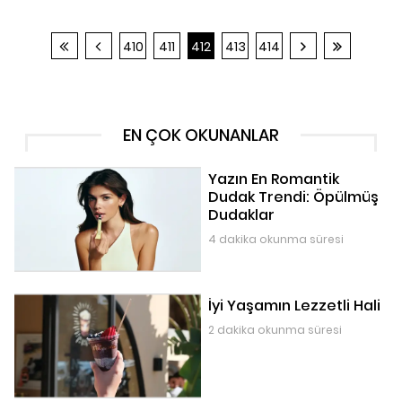
410
411
412
413
414
EN ÇOK OKUNANLAR
Yazın En Romantik
Dudak Trendi: Öpülmüş
Dudaklar
4 dakika okunma süresi
İyi Yaşamın Lezzetli Hali
2 dakika okunma süresi