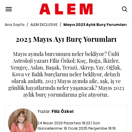
Ana Sayfa
/
ALEM EXCLUSIVE
/
Mayıs 2023 Aylık Burç Yorumları
2023 Mayıs Ayı Burç Yorumları
Mayıs ayında burcunuzu neler bekliyor? Ünlü
Astroloji yazarı Filiz Özkol; Koç, Boğa, İkizler,
Yengeç, Aslan, Başak, Terazi, Akrep, Yay, Oğlak,
Kova ve Balık burçlarını neler bekliyor, detaylı
olarak anlattı. 2023 Mayıs ayında aile, aşk, iş ve
günlük hayatlarında neler yaşanacak? Mayıs 2023
aylık burç yorumlarına göz atıyoruz.
Yazar:
Filiz Özkol
24 Nisan 2023 Pazartesi 16:23 | Son
Güncellenme:
16 Ocak 2025 Perşembe 16:16