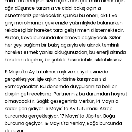
Fakat bu enerjinin sizin açınızdan çok etkin olması için
ağır düşünce tarzınızı ve ciddi bakış açınızı
esnetmeniz gerekecektir. Çünkü bu enerji, aktif ve
girişimci olmanızı, çevrenizle yakın ilişkide bulunurken
rekabetçi bir hareket tarzı geliştirmenizi istemektedir.
Plüton, Kova burcunda ilerlemeye başlayacak. Sizler
her şeyi sağlam bir bakış açısıyla ele alarak temkinli
hareket etmek yanlısı olduğunuzdan, bu enerji altında
kendinizi dağılmış bir şekilde hissedebilir, sıkılabilirsiniz.
5 Mayıs'ta Ay tutulması aşk ve sosyal evinizde
gerçekleşiyor. İşle aşkın birbirine karışması sizi
yormayacaktır. Bu dönemde duygularınıza belli bir
disiplin getireceksiniz. Partneriniz bu durumdan hoşnut
olmayacaktır. Sağlık gezegeniniz Merkür, 14 Mayıs'a
kadar geri gidiyor. 5 Mayıs'ta Ay tutulması Akrep
burcunda gerçekleşiyor. 17 Mayıs'ta Jüpiter, Boğa
burcuna geçiyor. 19 Mayıs'ta Yeniay, Boğa burcunda
doğuyor.