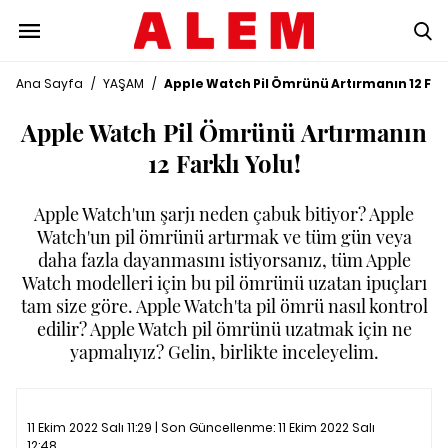
Ana Sayfa
/
YAŞAM
/
Apple Watch Pil Ömrünü Artırmanın 12 Fark
Apple Watch Pil Ömrünü Artırmanın
12 Farklı Yolu!
Apple Watch'un şarjı neden çabuk bitiyor? Apple
Watch'un pil ömrünü artırmak ve tüm gün veya
daha fazla dayanmasını istiyorsanız, tüm Apple
Watch modelleri için bu pil ömrünü uzatan ipuçları
tam size göre. Apple Watch'ta pil ömrü nasıl kontrol
edilir? Apple Watch pil ömrünü uzatmak için ne
yapmalıyız? Gelin, birlikte inceleyelim.
11 Ekim 2022 Salı 11:29 | Son Güncellenme:
11 Ekim 2022 Salı
12:48