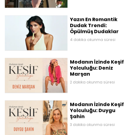
Yazın En Romantik
Dudak Trendi:
Öpülmüş Dudaklar
4 dakika okunma süresi
Modanın İzinde Keşif
Yolculuğu: Deniz
Marşan
2 dakika okunma süresi
Modanın İzinde Keşif
Yolculuğu: Duygu
Şahin
3 dakika okunma süresi