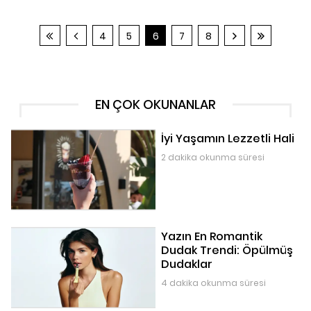
4
5
6
7
8
EN ÇOK OKUNANLAR
İyi Yaşamın Lezzetli Hali
2 dakika okunma süresi
Yazın En Romantik
Dudak Trendi: Öpülmüş
Dudaklar
4 dakika okunma süresi